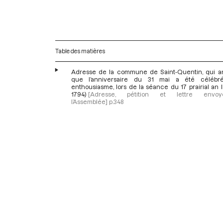
Table des matières
Adresse de la commune de Saint-Quentin, qui 
que l’anniversaire du 31 mai a été célébr
enthousiasme, lors de la séance du 17 prairial an II
1794)
[Adresse, pétition et lettre env
l’Assemblée]
p.348