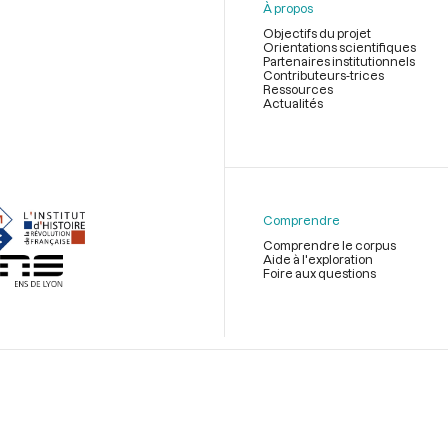
À propos
Objectifs du projet
Orientations scientifiques
Partenaires institutionnels
Contributeurs-trices
Ressources
Actualités
Menu
du
pied
de
Comprendre
page
Comprendre le corpus
Aide à l'exploration
Foire aux questions