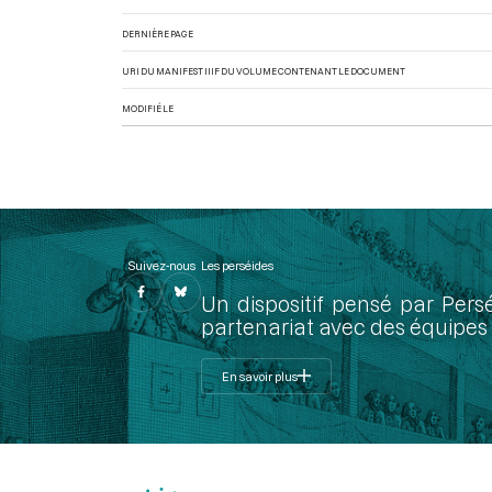
DERNIÈRE PAGE
URI DU MANIFEST IIIF DU VOLUME CONTENANT LE DOCUMENT
MODIFIÉ LE
Suivez-nous
Les perséides
Un dispositif pensé par Pers
partenariat avec des équipes 
En savoir plus