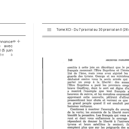
V
Tome XCI - Du 7 prairial au 30 prairial an II (26
i
s
annonce
u
é avec
a
 (5 juin
oyée à
l
i
s
e
u
r
M
i
r
a
d
o