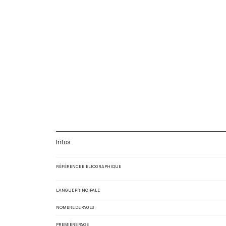
Infos
RÉFÉRENCE BIBLIOGRAPHIQUE
LANGUE PRINCIPALE
NOMBRE DE PAGES
PREMIÈRE PAGE