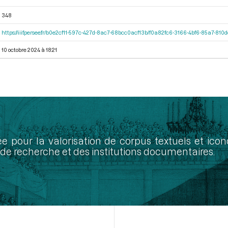
348
https://iiif.persee.fr/b0e2cf11-597c-427d-8ac7-68bcc0acf13b/f0a82fc6-3166-4bf6-85a7-81
10 octobre 2024 à 18:21
ée pour la valorisation de corpus textuels et ic
de recherche et des institutions documentaires.