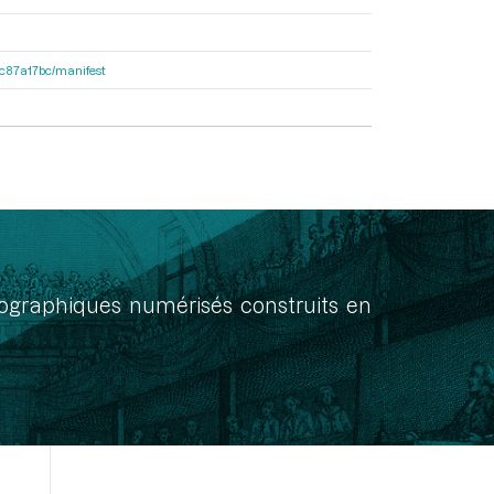
0dc87a17bc/manifest
onographiques numérisés construits en