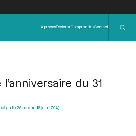
Rechercher
Menu
À propos
Explorer
Comprendre
Contact
de
l'en-
tête
’anniversaire du 31
al an II (26 mai au 18 juin 1794)