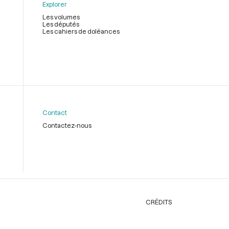
Explorer
Les volumes
Les députés
Les cahiers de doléances
Contact
Contactez-nous
CRÉDITS