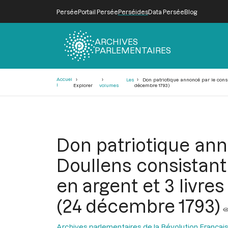
Persée
Portail Persée
Perséides
Data Persée
Blog
ARCHIVES
PARLEMENTAIRES
Fil
Accuei
Les
Don patriotique annoncé par le consei
d'Ariane
l
Explorer
volumes
décembre 1793)
Don patriotique an
Doullens consistant 
en argent et 3 livres
(24 décembre 1793)
Archives parlementaires de la Révolution Françai