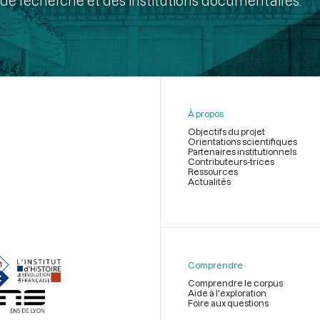
de recherche et des institutions documentaires.
À propos
Objectifs du projet
Orientations scientifiques
Partenaires institutionnels
Contributeurs-trices
Ressources
Actualités
Menu
du
pied
de
Comprendre
page
Comprendre le corpus
Aide à l'exploration
Foire aux questions