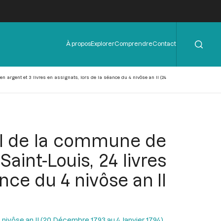
Rechercher
Menu
À propos
Explorer
Comprendre
Contact
de
l'en-
tête
n argent et 3 livres en assignats, lors de la séance du 4 nivôse an II (24
al de la commune de
aint-Louis, 24 livres
ance du 4 nivôse an II
 nivôse an II (20 Décembre 1793 au 4 Janvier 1794)