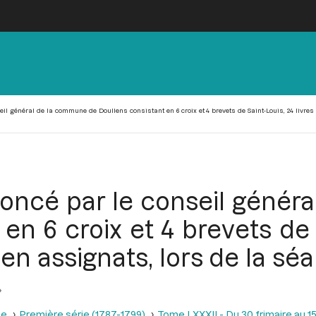
l général de la commune de Doullens consistant en 6 croix et 4 brevets de Saint-Louis, 24 livres e
noncé par le conseil génér
en 6 croix et 4 brevets de S
 en assignats, lors de la sé
se
Première série (1787-1799)
Tome LXXXII - Du 30 frimaire au 15