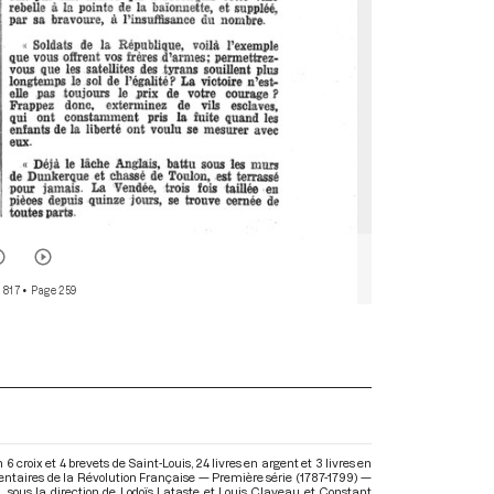
 817
• Page 259
croix et 4 brevets de Saint-Louis, 24 livres en argent et 3 livres en
mentaires de la Révolution Française — Première série (1787-1799) —
)
, sous la direction de Lodoïs Lataste et Louis Claveau et Constant