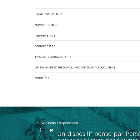
LANGUE PRINCIPALE
NOMBRE DE PAGES
PREMIÈRE PAGE
DERNIÈRE PAGE
TYPOLOGIE DOCUMENTAIRE
URI DU MANIFEST IIIF DU VOLUME CONTENANT LE DOCUMENT
MODIFIÉ LE
Suivez-nous
Les perséides
Un dispositif pensé par Pers