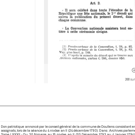
268 sur
Don patriotique annoncé par le conseil général de la commune de Doullens consistant en 6 
assignats, lors de la séance du 4 nivôse an II (24 décembre 1793). Dans : Archives parle
Tome LXXXII - Du 30 frimaire au 15 nivôse an II (20 Décembre 1793 au 4 Janvier 1794