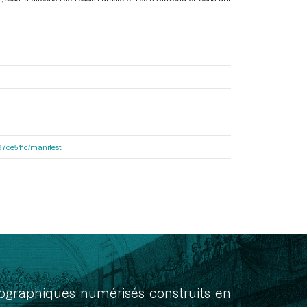
697ce511c/manifest
onographiques numérisés construits en