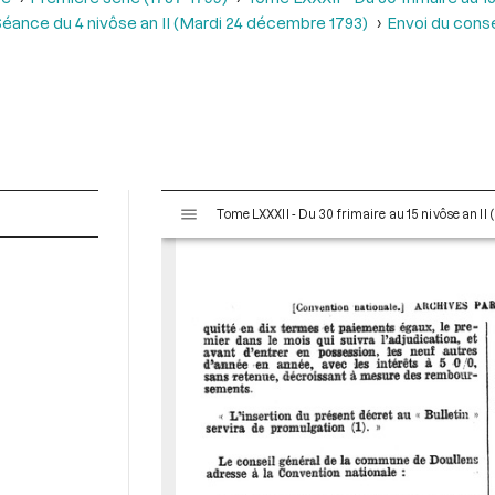
éance du 4 nivôse an II (Mardi 24 décembre 1793)
Envoi du cons
V
Tome LXXXII - Du 30 frimaire au 15 nivôse an II
i
s
u
a
l
i
s
e
u
r
M
i