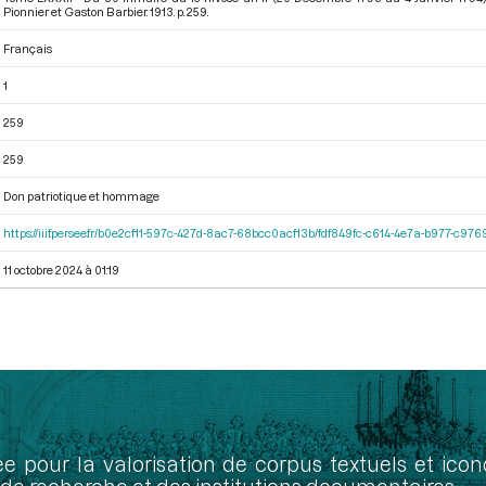
Pionnier et Gaston Barbier. 1913. p. 259.
Français
1
259
259
Don patriotique et hommage
https://iiif.persee.fr/b0e2cf11-597c-427d-8ac7-68bcc0acf13b/fdf849fc-c614-4e7a-b977-c97
11 octobre 2024 à 01:19
ée pour la valorisation de corpus textuels et ic