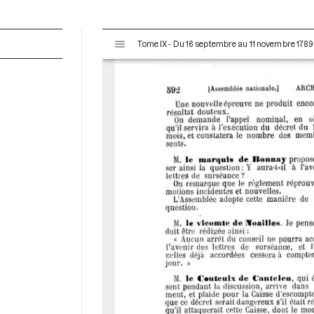
V
Tome IX - Du 16 septembre au 11 novembre 1789
i
s
u
a
l
i
s
e
u
r
M
i
r
a
d
o
r