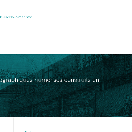
4d8599718b9c/manifest
onographiques numérisés construits en