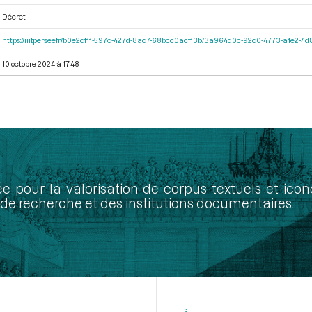
Décret
https://iiif.persee.fr/b0e2cf11-597c-427d-8ac7-68bcc0acf13b/3a964d0c-92c0-4773-a1e2-
10 octobre 2024 à 17:48
ée pour la valorisation de corpus textuels et ic
de recherche et des institutions documentaires.