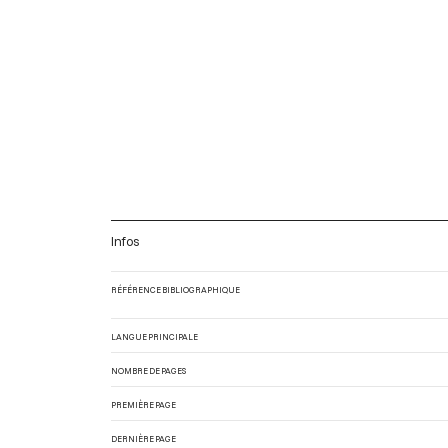
Infos
RÉFÉRENCE BIBLIOGRAPHIQUE
LANGUE PRINCIPALE
NOMBRE DE PAGES
PREMIÈRE PAGE
DERNIÈRE PAGE