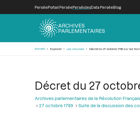
Persée
Portail Persée
Perséides
Data Persée
Blog
ARCHIVES
PARLEMENTAIRES
Fil
Accueil
Explorer
Les volumes
Décret du 27 octobre 1789 sur les faill
d'Ariane
Décret du 27 octobre 
Archives parlementaires de la Révolution Françai
27 octobre 1789
Suite de la discussion des cond