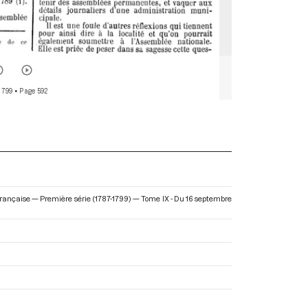
 799
• Page 592
n Française — Première série (1787-1799) — Tome IX - Du 16 septembre