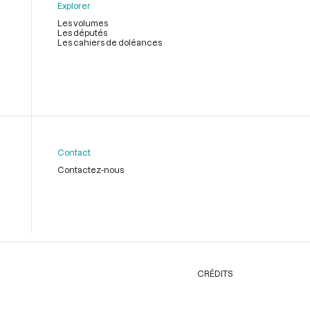
Explorer
Les volumes
Les députés
Les cahiers de doléances
Contact
Contactez-nous
CRÉDITS