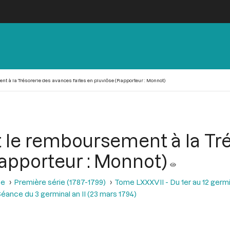
nt à la Trésorerie des avances faites en pluviôse (Rapporteur : Monnot)
nt le remboursement à la Tr
Rapporteur : Monnot)
se
Première série (1787-1799)
Tome LXXXVII - Du 1er au 12 germina
éance du 3 germinal an II (23 mars 1794)