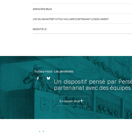
DERNIÈRE PAGE
URI DU MANIFEST IIIF DU VOLUME CONTENANT LE DOCUMENT
MODIFIÉ LE
Suivez-nous
Les perséides
Un dispositif pensé par Pers
partenariat avec des équipes 
En savoir plus