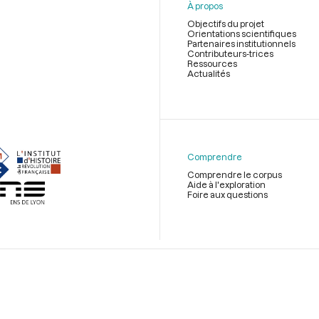
À propos
Objectifs du projet
Orientations scientifiques
Partenaires institutionnels
Contributeurs-trices
Ressources
Actualités
Menu
du
pied
de
Comprendre
page
Comprendre le corpus
Aide à l'exploration
Foire aux questions