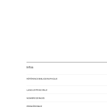
Infos
RÉFÉRENCE BIBLIOGRAPHIQUE
LANGUE PRINCIPALE
NOMBRE DE PAGES
PREMIÈRE PAGE