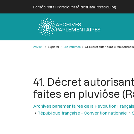
Persée
Portail Persée
Perséides
Data Persée
Blog
ARCHIVES
PARLEMENTAIRES
Fil
Accueil
Explorer
Les volumes
41. Décret autorisant le rembourseme
d'Ariane
41. Décret autorisa
faites en pluviôse (
Archives parlementaires de la Révolution Françai
République française - Convention nationale
S