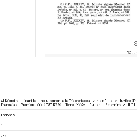
260 sur
41. Décret autorisant le remboursement à la Trésorerie des avances faites en pluviôse (R
Française — Première série (1787-1799) — Tome LXXXVII - Du 1er au 12 germinal An II (21 m
Français
1
259