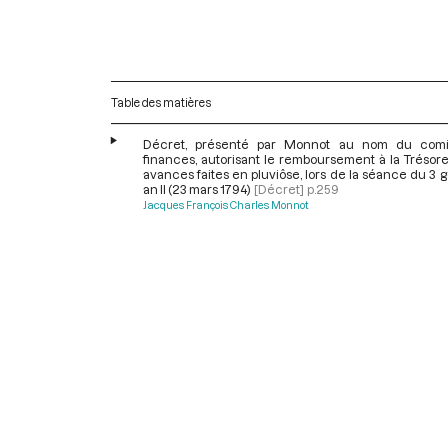
Table des matières
Décret, présenté par Monnot au nom du comi
finances, autorisant le remboursement à la Trésor
avances faites en pluviôse, lors de la séance du 3 
an II (23 mars 1794)
[Décret]
p.259
Jacques François Charles Monnot