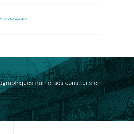
a41baccfe/manifest
onographiques numérisés construits en