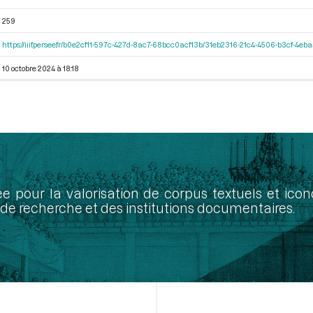
259
https://iiif.persee.fr/b0e2cf11-597c-427d-8ac7-68bcc0acf13b/31eb2316-21c4-4506-b3cf-4eb
10 octobre 2024 à 18:18
ée pour la valorisation de corpus textuels et ic
de recherche et des institutions documentaires.