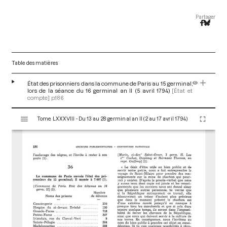
Partager
Table des matières
État des prisonniers dans la commune de Paris au 15 germinal,
lors de la séance du 16 germinal an II (5 avril 1794)
[État et
compte]
p.186
V
Tome LXXXVIII - Du 13 au 28 germinal an II (2 au 17 avril 1794)
i
s
u
a
l
i
s
e
u
r
M