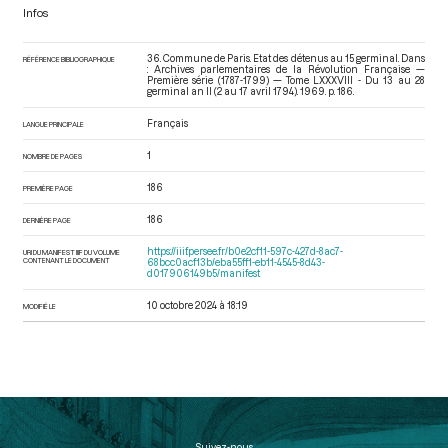
Infos
36. Commune de Paris. Etat des détenus au 15 germinal. Dans
RÉFÉRENCE BIBLIOGRAPHIQUE
: Archives parlementaires de la Révolution Française —
Première série (1787-1799) — Tome LXXXVIII - Du 13 au 28
germinal an II (2 au 17 avril 1794)
. 1969. p. 186.
Français
LANGUE PRINCIPALE
1
NOMBRE DE PAGES
186
PREMIÈRE PAGE
186
DERNIÈRE PAGE
https://iiif.persee.fr/b0e2cf11-597c-427d-8ac7-
URI DU MANIFEST IIIF DU VOLUME
CONTENANT LE DOCUMENT
68bcc0acf13b/eba55ff1-eb11-4545-8d43-
d017906149b5/manifest
10 octobre 2024 à 18:19
MODIFIÉ LE
Suivez-nous