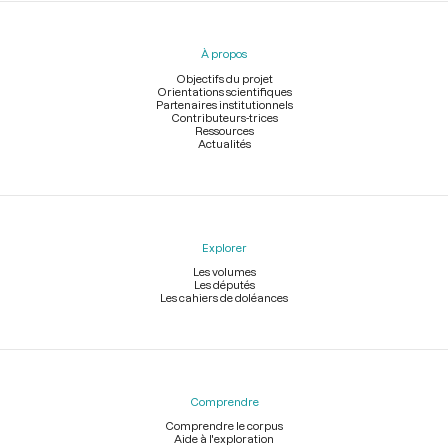
Menu
du
pied
À propos
de
page
Objectifs du projet
Orientations scientifiques
Partenaires institutionnels
Contributeurs-trices
Ressources
Actualités
Explorer
Les volumes
Les députés
Les cahiers de doléances
Comprendre
Comprendre le corpus
Aide à l'exploration