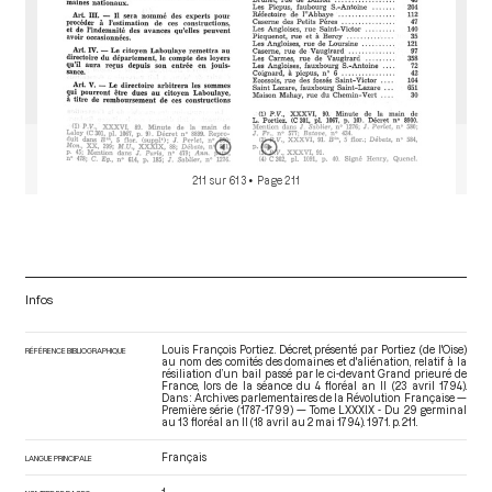
211 sur 613
• Page 211
Infos
Louis François Portiez. Décret, présenté par Portiez (de l'Oise)
RÉFÉRENCE BIBLIOGRAPHIQUE
au nom des comités des domaines et d'aliénation, relatif à la
résiliation d’un bail passé par le ci-devant Grand prieuré de
France, lors de la séance du 4 floréal an II (23 avril 1794).
Dans : Archives parlementaires de la Révolution Française —
Première série (1787-1799) — Tome LXXXIX - Du 29 germinal
au 13 floréal an II (18 avril au 2 mai 1794)
. 1971. p. 211.
Français
LANGUE PRINCIPALE