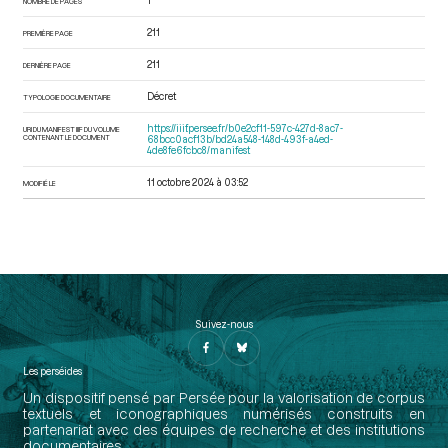
1
NOMBRE DE PAGES
211
PREMIÈRE PAGE
211
DERNIÈRE PAGE
Décret
TYPOLOGIE DOCUMENTAIRE
https://iiif.persee.fr/b0e2cf11-597c-427d-8ac7-
URI DU MANIFEST IIIF DU VOLUME
CONTENANT LE DOCUMENT
68bcc0acf13b/bd24a548-148d-493f-a4ed-
4de8fe6fcbc8/manifest
11 octobre 2024 à 03:52
MODIFIÉ LE
Suivez-nous
Les perséides
Un dispositif pensé par Persée pour la valorisation de corpus
textuels et iconographiques numérisés construits en
partenariat avec des équipes de recherche et des institutions
documentaires.