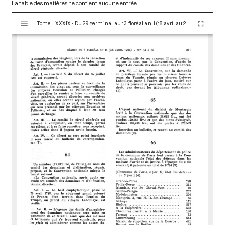
La table des matières ne contient aucune entrée.
V
Tome LXXXIX - Du 29 germinal au 13 floréal an II (18 avril au 2 mai 1794)
i
s
u
a
l
i
s
e
u
r
M
i
r
a
d
o
r