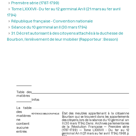
Première série (1787-1799)
Tome LXXXVII - Du 1er au 12 germinal An II (21 mars au 1er avril
1794)
République française - Convention nationale
Séance du 10 germinal an II (30 mars 1794)
31. Décret autorisant à des citoyens attachés à la duchesse de
Bourbon, l’enlèvement de leur mobilier (Rapporteur : Besson)
Table des
matières
Infos
La table
des
État des meubles appartenant à la citoyenne
RÉFÉRENCE BIBLIOGRAPHIQUE
matières
Bourbon qui se trouvent dans les appartements
ne
des citoyens, lors de la séance du 10 germinal an
contient
II (30 mars 1794). Dans : Archives parlementaires
de la Révolution Française — Première série
aucune
(1787-1799) — Tome LXXXVII - Du 1er au 12
entrée.
germinal An II (21 mars au 1er avril 1794)
. 1968. p.