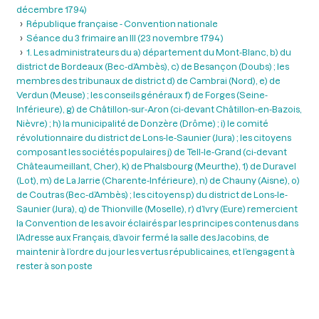
décembre 1794)
République française - Convention nationale
Séance du 3 frimaire an III (23 novembre 1794 )
1. Les administrateurs du a) département du Mont-Blanc, b) du
district de Bordeaux (Bec-d’Ambès), c) de Besançon (Doubs) ; les
membres des tribunaux de district d) de Cambrai (Nord), e) de
Verdun (Meuse) ; les conseils généraux f) de Forges (Seine-
Inférieure), g) de Châtillon-sur-Aron (ci-devant Châtillon-en-Bazois,
Nièvre) ; h) la municipalité de Donzère (Drôme) ; i) le comité
révolutionnaire du district de Lons-le-Saunier (Jura) ; les citoyens
composant les sociétés populaires j) de Tell-le-Grand (ci-devant
Châteaumeillant, Cher), k) de Phalsbourg (Meurthe), 1) de Duravel
(Lot), m) de La Jarrie (Charente-Inférieure), n) de Chauny (Aisne), o)
de Coutras (Bec-d’Ambès) ; les citoyens p) du district de Lons-le-
Saunier (Jura), q) de Thionville (Moselle), r) d’Ivry (Eure) remercient
la Convention de les avoir éclairés par les principes contenus dans
l’Adresse aux Français, d’avoir fermé la salle des Jacobins, de
maintenir à l’ordre du jour les vertus républicaines, et l’engagent à
rester à son poste