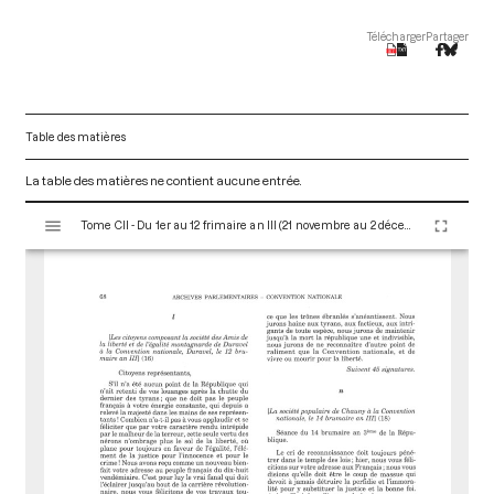
Télécharger
Partager
Table des matières
La table des matières ne contient aucune entrée.
V
Tome CII - Du 1er au 12 frimaire an III (21 novembre au 2 décembre 1794)
i
s
u
a
l
i
s
e
u
r
M
i
r