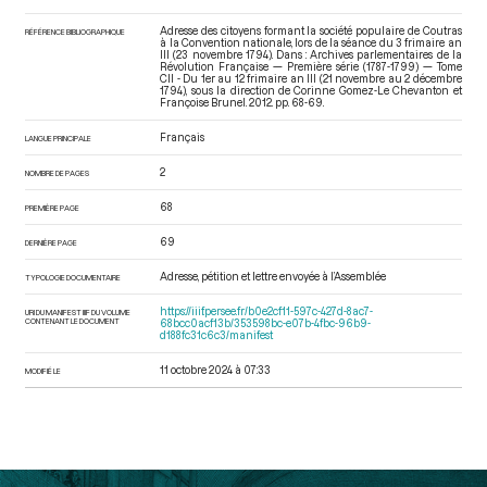
Adresse des citoyens formant la société populaire de Coutras
RÉFÉRENCE BIBLIOGRAPHIQUE
à la Convention nationale, lors de la séance du 3 frimaire an
III (23 novembre 1794). Dans : Archives parlementaires de la
Révolution Française — Première série (1787-1799) — Tome
CII - Du 1er au 12 frimaire an III (21 novembre au 2 décembre
1794)
, sous la direction de Corinne Gomez-Le Chevanton et
Françoise Brunel. 2012. pp. 68-69.
Français
LANGUE PRINCIPALE
2
NOMBRE DE PAGES
68
PREMIÈRE PAGE
69
DERNIÈRE PAGE
Adresse, pétition et lettre envoyée à l’Assemblée
TYPOLOGIE DOCUMENTAIRE
https://iiif.persee.fr/b0e2cf11-597c-427d-8ac7-
URI DU MANIFEST IIIF DU VOLUME
CONTENANT LE DOCUMENT
68bcc0acf13b/353598bc-e07b-4fbc-96b9-
d188fc31c6c3/manifest
11 octobre 2024 à 07:33
MODIFIÉ LE