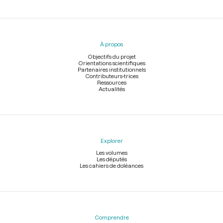
Menu
du
pied
À propos
de
page
Objectifs du projet
Orientations scientifiques
Partenaires institutionnels
Contributeurs-trices
Ressources
Actualités
Explorer
Les volumes
Les députés
Les cahiers de doléances
Comprendre