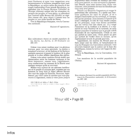
a
d
o
r
70 sur 492
• Page 68
Infos