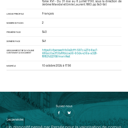
Tome XVI - Du 31 mai au 8 juillet 1790
, sous la direction de
Jérôme Mavidal et Emile Laurent. 1883. pp. 540-541.
Français
LANGUE PRINCIPALE
2
NOMBRE DE PAGES
540
PREMIÈRE PAGE
541
DERNIÈRE PAGE
https://iiif.persee.fr/b0e2cf11-597c-427d-8ac7-
URI DU MANIFEST IIIF DU VOLUME
CONTENANT LE DOCUMENT
68bcc0acf13b/8fdccad6-60d4-436a-a328-
f8f821d22158/manifest
10 octobre 2024 à 17:56
MODIFIÉ LE
Suivez-nous
Les perséides
Un dispositif pensé par Persée pour la valorisation de corpus