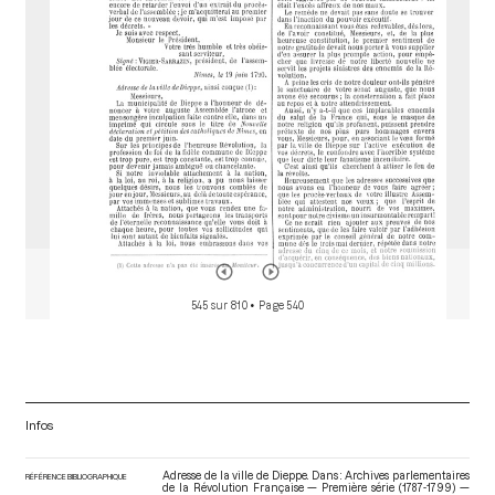
o
r
545 sur 810
• Page 540
Infos
Adresse de la ville de Dieppe. Dans : Archives parlementaires
RÉFÉRENCE BIBLIOGRAPHIQUE
de la Révolution Française — Première série (1787-1799) —