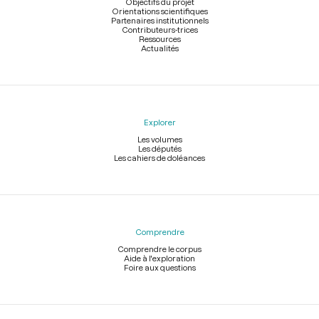
page
Objectifs du projet
Orientations scientifiques
Partenaires institutionnels
Contributeurs-trices
Ressources
Actualités
Explorer
Les volumes
Les députés
Les cahiers de doléances
Comprendre
Comprendre le corpus
Aide à l'exploration
Foire aux questions