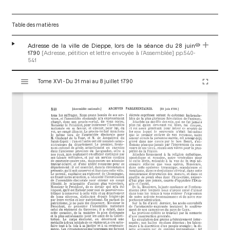
Table des matières
Adresse de la ville de Dieppe, lors de la séance du 28 juin
1790
[Adresse, pétition et lettre envoyée à l’Assemblée]
pp.540-
541
V
Tome XVI - Du 31 mai au 8 juillet 1790
i
s
u
a
l
i
s
e
u
r
M
i
r
a
d