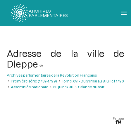
ARCHIVES
PARLEMENTAIRES
Fil
d'Ariane
Adresse de la ville de
Dieppe
Archives parlementaires de la Révolution Française
Première série (1787-1799)
Tome XVI - Du 31 mai au 8 juillet 1790
Assemblée nationale
28 juin 1790
Séance du soir
Partager