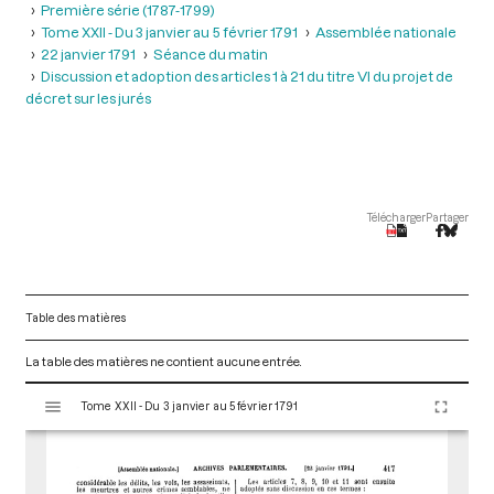
Première série (1787-1799)
Tome XXII - Du 3 janvier au 5 février 1791
Assemblée nationale
22 janvier 1791
Séance du matin
Discussion et adoption des articles 1 à 21 du titre Vl du projet de
décret sur les jurés
Télécharger
Partager
Table des matières
La table des matières ne contient aucune entrée.
V
Tome XXII - Du 3 janvier au 5 février 1791
i
s
u
a