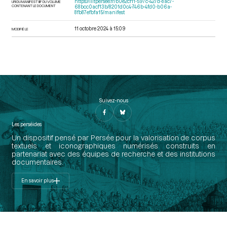
https://iiif.persee.fr/b0e2cf11-597c-427d-8ac7-
URI DU MANIFEST IIIF DU VOLUME
CONTENANT LE DOCUMENT
68bcc0acf13b/8201d0c4-746b-4fd0-b06a-
8fb87efbfa15/manifest
11 octobre 2024 à 15:09
MODIFIÉ LE
Suivez-nous
Les perséides
Un dispositif pensé par Persée pour la valorisation de corpus
textuels et iconographiques numérisés construits en
partenariat avec des équipes de recherche et des institutions
documentaires.
En savoir plus