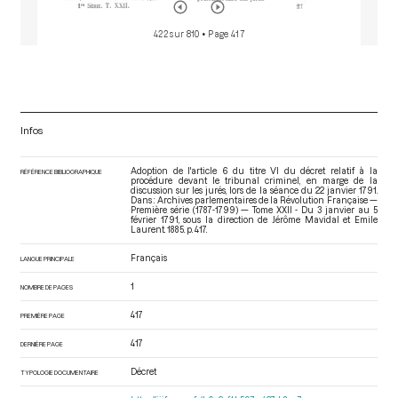
422 sur 810
• Page 417
Infos
Adoption de l'article 6 du titre VI du décret relatif à la
RÉFÉRENCE BIBLIOGRAPHIQUE
procédure devant le tribunal criminel, en marge de la
discussion sur les jurés, lors de la séance du 22 janvier 1791.
Dans : Archives parlementaires de la Révolution Française —
Première série (1787-1799) — Tome XXII - Du 3 janvier au 5
février 1791
, sous la direction de Jérôme Mavidal et Emile
Laurent. 1885. p. 417.
Français
LANGUE PRINCIPALE
1
NOMBRE DE PAGES
417
PREMIÈRE PAGE
417
DERNIÈRE PAGE
Décret
TYPOLOGIE DOCUMENTAIRE