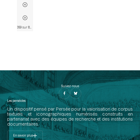
359 sur 802
• Page 347
Suivez-nous
Les perséides
Un dispositif pensé par Persée pour la valorisation de corpus
textuels et iconographiques numérisés construits en
partenariat avec des équipes de recherche et des institutions
documentaires.
En savoir plus