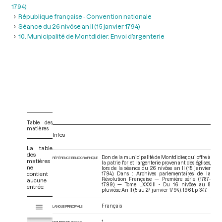
1794)
République française - Convention nationale
Séance du 26 nivôse an II (15 janvier 1794)
10. Municipalité de Montdidier. Envoi d’argenterie
Table des
matières
Infos
La table
des
Don de la municipalité de Montdidier, qui offre à
RÉFÉRENCE BIBLIOGRAPHIQUE
matières
la patrie l'or et l'argenterie provenant des églises,
ne
lors de la séance du 26 nivôse an II (15 janvier
contient
1794). Dans : Archives parlementaires de la
Révolution Française — Première série (1787-
aucune
1799) — Tome LXXXIII - Du 16 nivôse au 8
entrée.
pluviôse An II (5 au 27 janvier 1794)
. 1961. p. 347.
V
Français
Tome LXXXIII - Du 16 nivôse au 8 pluviôse An II (5 au 27 janvier 1794)
LANGUE PRINCIPALE
i
s
1
NOMBRE DE PAGES