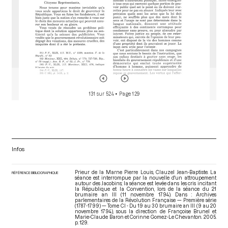
131 sur 524
• Page 129
Infos
Prieur de la Marne Pierre Louis, Clauzel Jean-Baptiste. La
RÉFÉRENCE BIBLIOGRAPHIQUE
séance est interrompue par la nouvelle d'un attroupement
autour des Jacobins; la séance est levée dans les cris incitant
la République et la Convention, lors de la séance du 21
brumaire an III (11 novembre 1794). Dans : Archives
parlementaires de la Révolution Française — Première série
(1787-1799) — Tome CI - Du 19 au 30 brumaire an III (9 au 20
novembre 1794)
, sous la direction de Françoise Brunel et
Marie-Claude Baron et Corinne Gomez-Le Chevanton. 2005.
p. 129.