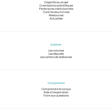
page
Objectifs du projet
Orientations scientifiques
Partenaires institutionnels
Contributeurs-trices
Ressources
Actualités
Explorer
Les volumes
Les députés
Les cahiers de doléances
Comprendre
Comprendre le corpus
Aide à l'exploration
Foire aux questions