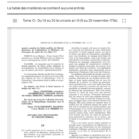
La table des matières ne contient aucune entrée.
V
Tome CI - Du 19 au 30 brumaire an III (9 au 20 novembre 1794)
i
s
u
a
l
i
s
e
u
r
M
i
r
a
d
o
r