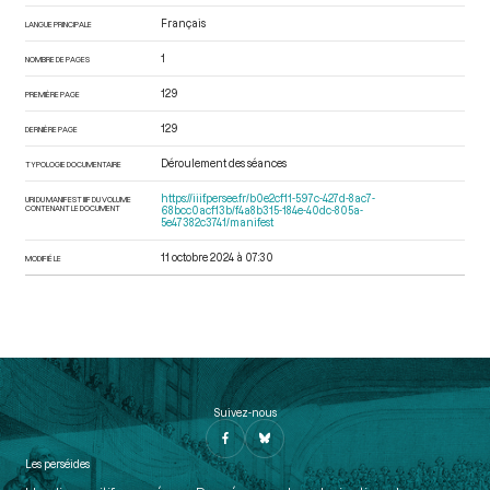
Français
LANGUE PRINCIPALE
1
NOMBRE DE PAGES
129
PREMIÈRE PAGE
129
DERNIÈRE PAGE
Déroulement des séances
TYPOLOGIE DOCUMENTAIRE
https://iiif.persee.fr/b0e2cf11-597c-427d-8ac7-
URI DU MANIFEST IIIF DU VOLUME
CONTENANT LE DOCUMENT
68bcc0acf13b/f4a8b315-184e-40dc-805a-
5e47382c3741/manifest
11 octobre 2024 à 07:30
MODIFIÉ LE
Suivez-nous
Les perséides