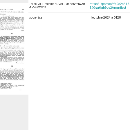
https://iiif.persee.fr/b0e2
URI DU MANIFEST IIIF DU VOLUME CONTENANT
LE DOCUMENT
3404a6ab9de2/manifest
11 octobre 2024 à 01:28
MODIFIÉ LE