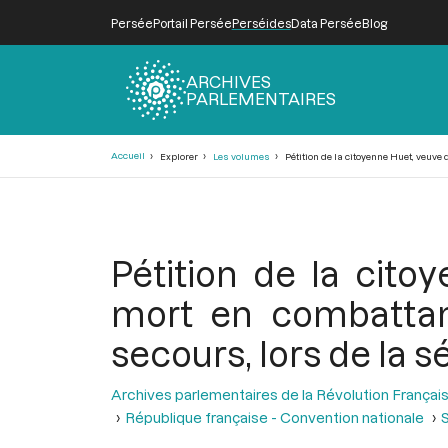
Persée
Portail Persée
Perséides
Data Persée
Blog
ARCHIVES
PARLEMENTAIRES
Fil
Accueil
Explorer
Les volumes
Pétition de la citoyenne Huet, veuve 
d'Ariane
Pétition de la cito
mort en combattan
secours, lors de la s
Archives parlementaires de la Révolution Françai
République française - Convention nationale
S