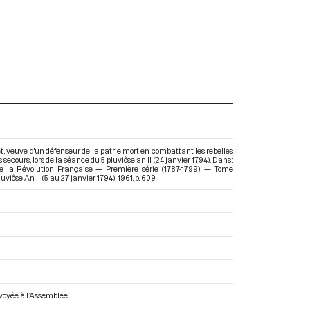
t, veuve d'un défenseur de la patrie mort en combattant les rebelles
cours, lors de la séance du 5 pluviôse an II (24 janvier 1794). Dans :
e la Révolution Française — Première série (1787-1799) — Tome
luviôse An II (5 au 27 janvier 1794)
. 1961. p. 609.
envoyée à l’Assemblée