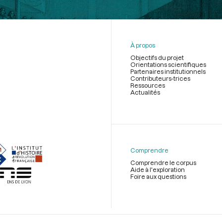
À propos
Objectifs du projet
Orientations scientifiques
Partenaires institutionnels
Contributeurs-trices
Ressources
Actualités
Menu
du
pied
de
Comprendre
page
Comprendre le corpus
Aide à l'exploration
Foire aux questions