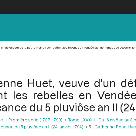
d'un défenseur de la patrie mort en combattant les rebelles en Vendée, qui demande des secours, lors 
yenne Huet, veuve d'un dé
t les rebelles en Vendé
éance du 5 pluviôse an II (24
se
Première série (1787-1799)
Tome LXXXIII - Du 16 nivôse au 8 pl
éance du 5 pluviôse an II (24 janvier 1794)
51. Catherine Rose Hue