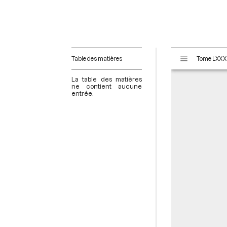
V
Table des matières
i
s
La table des matières
u
ne contient aucune
entrée.
a
l
i
s
e
u
r
M
i
r
a
d
o