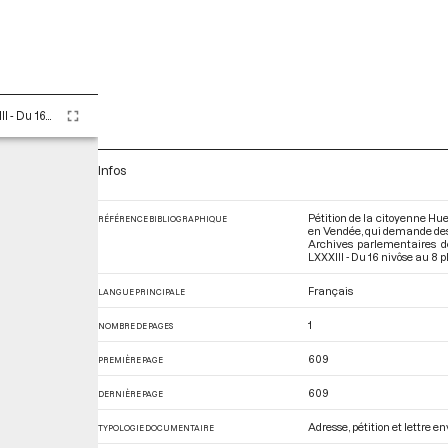
Tome LXXXIII - Du 16 nivôse au 8 pluviôse An II (5 au 27 janvier 1794)
Infos
Pétition de la citoyenne Hue
RÉFÉRENCE BIBLIOGRAPHIQUE
en Vendée, qui demande des se
Archives parlementaires d
LXXXIII - Du 16 nivôse au 8 p
Français
LANGUE PRINCIPALE
1
NOMBRE DE PAGES
609
PREMIÈRE PAGE
609
DERNIÈRE PAGE
Adresse, pétition et lettre 
TYPOLOGIE DOCUMENTAIRE