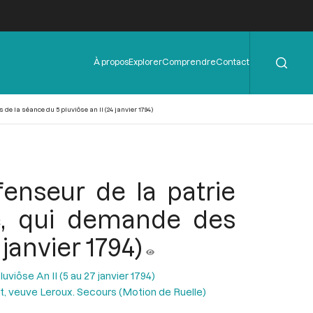
Rechercher
Menu
À propos
Explorer
Comprendre
Contact
de
l'en-
tête
de la séance du 5 pluviôse an II (24 janvier 1794)
fenseur de la patrie
e, qui demande des
 janvier 1794)
uviôse An II (5 au 27 janvier 1794)
t, veuve Leroux. Secours (Motion de Ruelle)