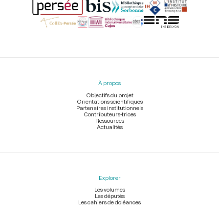
Menu
du
pied
À propos
de
page
Objectifs du projet
Orientations scientifiques
Partenaires institutionnels
Contributeurs-trices
Ressources
Actualités
Explorer
Les volumes
Les députés
Les cahiers de doléances