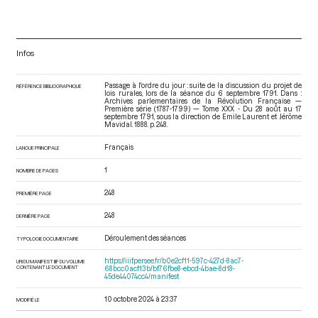
Infos
Passage à l'ordre du jour : suite de la discussion du projet de
RÉFÉRENCE BIBLIOGRAPHIQUE
lois rurales, lors de la séance du 6 septembre 1791. Dans :
Archives parlementaires de la Révolution Française —
Première série (1787-1799) — Tome XXX - Du 28 août au 17
septembre 1791
, sous la direction de Emile Laurent et Jérôme
Mavidal. 1888. p. 248.
Français
LANGUE PRINCIPALE
1
NOMBRE DE PAGES
248
PREMIÈRE PAGE
248
DERNIÈRE PAGE
Déroulement des séances
TYPOLOGIE DOCUMENTAIRE
https://iiif.persee.fr/b0e2cf11-597c-427d-8ac7-
URI DU MANIFEST IIIF DU VOLUME
CONTENANT LE DOCUMENT
68bcc0acf13b/bf76fbe8-ebcd-4bae-8d18-
45de44074cc4/manifest
10 octobre 2024 à 23:37
MODIFIÉ LE