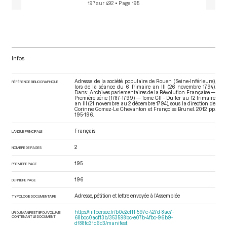
197 sur 492
• Page 195
Infos
Adresse de la société populaire de Rouen (Seine-Inférieure),
RÉFÉRENCE BIBLIOGRAPHIQUE
lors de la séance du 6 frimaire an III (26 novembre 1794).
Dans : Archives parlementaires de la Révolution Française —
Première série (1787-1799) — Tome CII - Du 1er au 12 frimaire
an III (21 novembre au 2 décembre 1794)
, sous la direction de
Corinne Gomez-Le Chevanton et Françoise Brunel. 2012. pp.
195-196.
Français
LANGUE PRINCIPALE
2
NOMBRE DE PAGES
195
PREMIÈRE PAGE
196
DERNIÈRE PAGE
Adresse, pétition et lettre envoyée à l’Assemblée
TYPOLOGIE DOCUMENTAIRE
https://iiif.persee.fr/b0e2cf11-597c-427d-8ac7-
URI DU MANIFEST IIIF DU VOLUME
CONTENANT LE DOCUMENT
68bcc0acf13b/353598bc-e07b-4fbc-96b9-
d188fc31c6c3/manifest