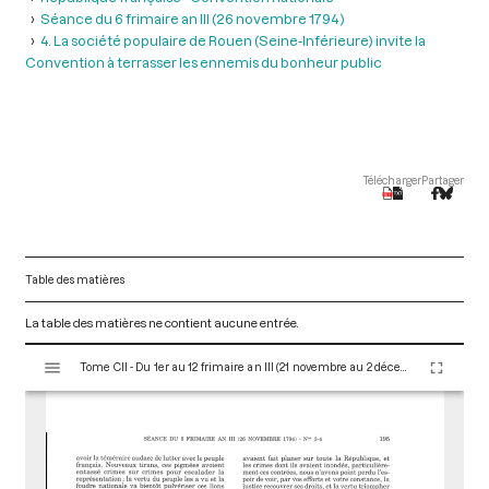
Séance du 6 frimaire an III (26 novembre 1794 )
4. La société populaire de Rouen (Seine-Inférieure) invite la
Convention à terrasser les ennemis du bonheur public
Télécharger
Partager
Table des matières
La table des matières ne contient aucune entrée.
V
Tome CII - Du 1er au 12 frimaire an III (21 novembre au 2 décembre 1794)
i
s
u
a
l
i