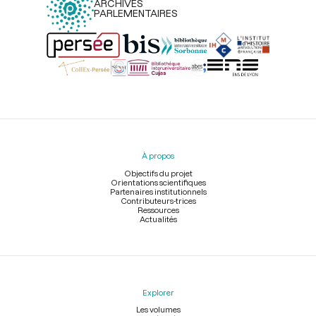
ARCHIVES
PARLEMENTAIRES
Menu
du
pied
À propos
de
page
Objectifs du projet
Orientations scientifiques
Partenaires institutionnels
Contributeurs-trices
Ressources
Actualités
Explorer
Les volumes