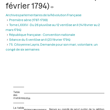
février 1794)
Archives parlementaires de la Révolution Française
Première série (1787-1799)
Tome LXXXV - Du 26 pluviôse au 12 ventôse an II (14 février au 2
mars 1794)
République française - Convention nationale
Séance du 5 ventôse an II (23 février 1794)
75. Citoyenne Layris. Demande pour son mari, volontaire, un
congé de six semaines
Table
des
matières
Infos
La table
Renvoi au comité de salut public de la pétition
RÉFÉRENCE BIBLIOGRAPHIQUE