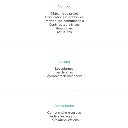
pied
À propos
de
page
Objectifs du projet
Orientations scientifiques
Partenaires institutionnels
Contributeurs-trices
Ressources
Actualités
Explorer
Les volumes
Les députés
Les cahiers de doléances
Comprendre
Comprendre le corpus
Aide à l'exploration
Foire aux questions