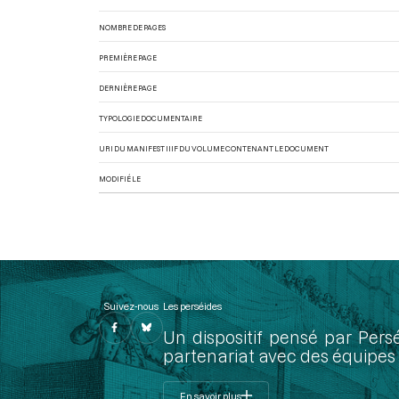
NOMBRE DE PAGES
PREMIÈRE PAGE
DERNIÈRE PAGE
TYPOLOGIE DOCUMENTAIRE
URI DU MANIFEST IIIF DU VOLUME CONTENANT LE DOCUMENT
MODIFIÉ LE
Suivez-nous
Les perséides
Un dispositif pensé par Pers
partenariat avec des équipes 
En savoir plus