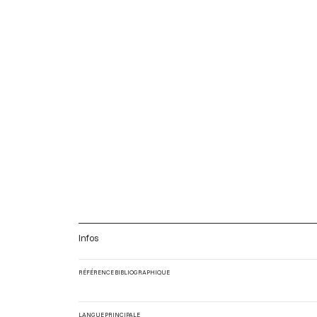
Infos
RÉFÉRENCE BIBLIOGRAPHIQUE
LANGUE PRINCIPALE