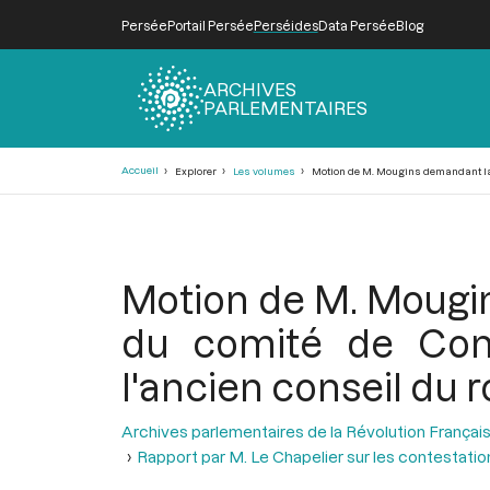
Persée
Portail Persée
Perséides
Data Persée
Blog
ARCHIVES
PARLEMENTAIRES
Fil
Accueil
Explorer
Les volumes
Motion de M. Mougins demandant la di
d'Ariane
Motion de M. Mougin
du comité de Cons
l'ancien conseil du ro
Archives parlementaires de la Révolution Françai
Rapport par M. Le Chapelier sur les contestation