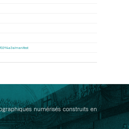
56f02114a3a/manifest
onographiques numérisés construits en