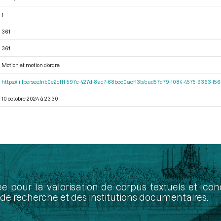
1
361
361
Motion et motion d'ordre
https://iiif.persee.fr/b0e2cf11-597c-427d-8ac7-68bcc0acf13b/cad57d79-1084-4575-9363-f
10 octobre 2024 à 23:30
ée pour la valorisation de corpus textuels et ic
de recherche et des institutions documentaires.