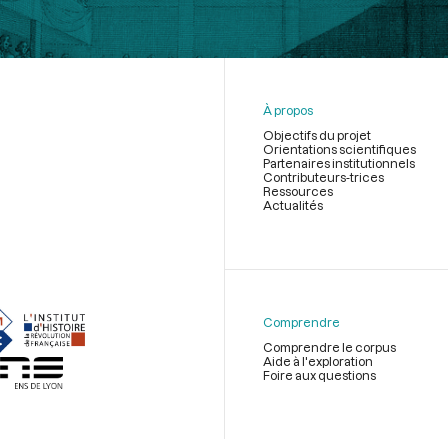
À propos
Objectifs du projet
Orientations scientifiques
Partenaires institutionnels
Contributeurs-trices
Ressources
Actualités
Menu
du
pied
de
Comprendre
page
Comprendre le corpus
Aide à l'exploration
Foire aux questions