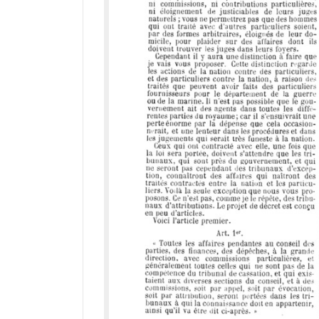
d
o
r