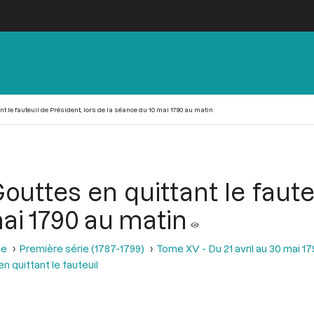
t le fauteuil de Président, lors de la séance du 10 mai 1790 au matin
outtes en quittant le fauteu
ai 1790 au matin
se
Première série (1787-1799)
Tome XV - Du 21 avril au 30 mai 1
 quittant le fauteuil