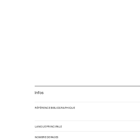
Infos
RÉFÉRENCE BIBLIOGRAPHIQUE
LANGUE PRINCIPALE
NOMBRE DE PAGES