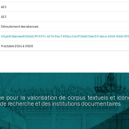
453
453
Déroulement des séances
https://iiif.persee.fr/b0e2cf11-597c-427d-8ac7-68bcc0acf13b/e53dec50-beca-46b9-9ddb-8
11 octobre 2024 à 09:26
ée pour la valorisation de corpus textuels et ic
de recherche et des institutions documentaires.