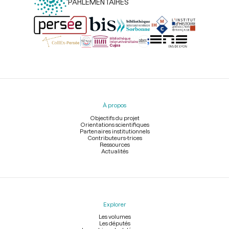
PARLEMENTAIRES
Menu
du
pied
À propos
de
page
Objectifs du projet
Orientations scientifiques
Partenaires institutionnels
Contributeurs-trices
Ressources
Actualités
Explorer
Les volumes
Les députés