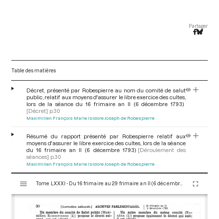
Partager
Table des matières
Décret, présenté par Robespierre au nom du comité de salut
public, relatif aux moyens d'assurer le libre exercice des cultes,
lors de la séance du 16 frimaire an II (6 décembre 1793)
[Décret]
p.30
Maximilien François Marie Isidore Joseph de Robespierre
Résumé du rapport présenté par Robespierre relatif aux
moyens d'assurer le libre exercice des cultes, lors de la séance
du 16 frimaire an II (6 décembre 1793)
[Déroulement des
séances]
p.30
Maximilien François Marie Isidore Joseph de Robespierre
V
Tome LXXXI - Du 16 frimaire au 29 frimaire an II (6 décembre au 19 décembre 1793)
i
s
u
a