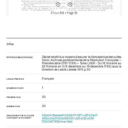
37 sur 835
• Page 30
Infos
Décret relatif aux moyens d’assurer le libre exercice des cultes.
RÉFÉRENCE BIBLIOGRAPHIQUE
Dans : Archives parlementaires de la Révolution Française —
Première série (1787-1799) — Tome LXXXI - Du 16 frimaire au
29 frimaire an II (6 décembre au 19 décembre 1793)
, sous la
direction de Lodoïs Lataste. 1913. p. 30.
Français
LANGUE PRINCIPALE
1
NOMBRE DE PAGES
30
PREMIÈRE PAGE
30
DERNIÈRE PAGE
https://iiif.persee.fr/b0e2cf11-597c-427d-8ac7-
URI DU MANIFEST IIIF DU VOLUME
CONTENANT LE DOCUMENT
68bcc0acf13b/bcfb5053-c42f-4c52-a338-
f3503bf7385b/manifest