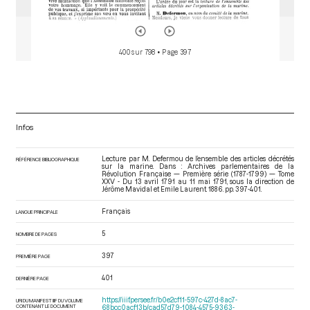
400 sur 798
• Page 397
Infos
Lecture par M. Defermou de l’ensemble des articles décrétés
RÉFÉRENCE BIBLIOGRAPHIQUE
sur la marine. Dans : Archives parlementaires de la
Révolution Française — Première série (1787-1799) — Tome
XXV - Du 13 avril 1791 au 11 mai 1791
, sous la direction de
Jérôme Mavidal et Emile Laurent. 1886. pp. 397-401.
Français
LANGUE PRINCIPALE
5
NOMBRE DE PAGES
397
PREMIÈRE PAGE
401
DERNIÈRE PAGE
https://iiif.persee.fr/b0e2cf11-597c-427d-8ac7-
URI DU MANIFEST IIIF DU VOLUME
CONTENANT LE DOCUMENT
68bcc0acf13b/cad57d79-1084-4575-9363-