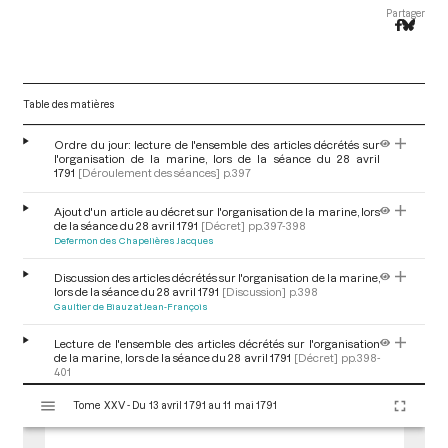
Partager
Table des matières
Ordre du jour: lecture de l'ensemble des articles décrétés sur
l'organisation de la marine, lors de la séance du 28 avril
1791
[Déroulement des séances]
p.397
Ajout d'un article au décret sur l'organisation de la marine, lors
de la séance du 28 avril 1791
[Décret]
pp.397-398
Defermon des Chapelières Jacques
Discussion des articles décrétés sur l'organisation de la marine,
lors de la séance du 28 avril 1791
[Discussion]
p.398
Gaultier de Biauzat Jean-François
Lecture de l'ensemble des articles décrétés sur l'organisation
de la marine, lors de la séance du 28 avril 1791
[Décret]
pp.398-
401
Defermon des Chapelières Jacques
V
Tome XXV - Du 13 avril 1791 au 11 mai 1791
i
s