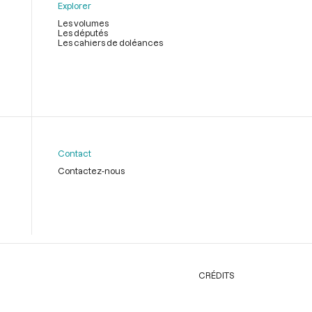
Explorer
Les volumes
Les députés
Les cahiers de doléances
Contact
Contactez-nous
CRÉDITS