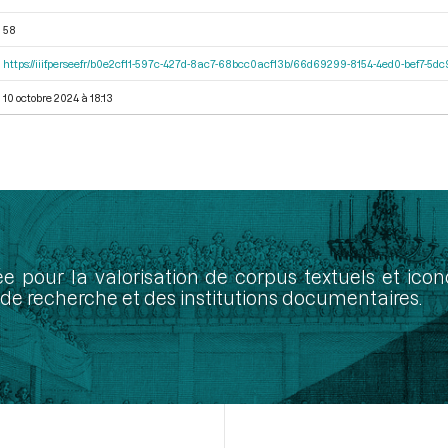
58
https://iiif.persee.fr/b0e2cf11-597c-427d-8ac7-68bcc0acf13b/66d69299-8154-4ed0-bef7-5
10 octobre 2024 à 18:13
ée pour la valorisation de corpus textuels et ic
de recherche et des institutions documentaires.