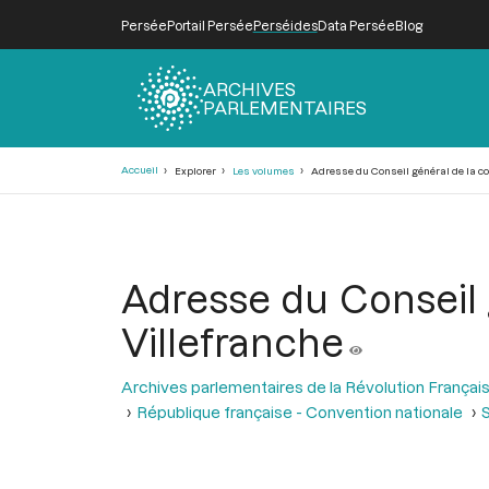
Persée
Portail Persée
Perséides
Data Persée
Blog
ARCHIVES
PARLEMENTAIRES
Fil
Accueil
Explorer
Les volumes
Adresse du Conseil général de la co
d'Ariane
Adresse du Conseil 
Villefranche
Archives parlementaires de la Révolution Françai
République française - Convention nationale
S