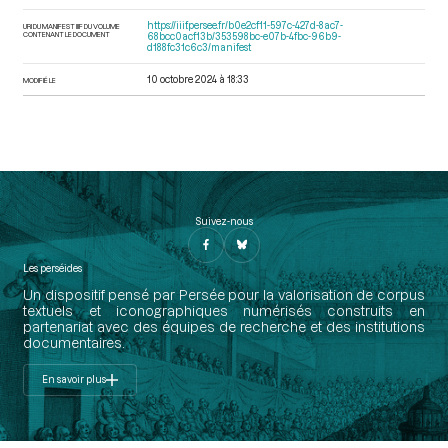
https://iiif.persee.fr/b0e2cf11-597c-427d-8ac7-
URI DU MANIFEST IIIF DU VOLUME
CONTENANT LE DOCUMENT
68bcc0acf13b/353598bc-e07b-4fbc-96b9-
d188fc31c6c3/manifest
10 octobre 2024 à 18:33
MODIFIÉ LE
Suivez-nous
Les perséides
Un dispositif pensé par Persée pour la valorisation de corpus
textuels et iconographiques numérisés construits en
partenariat avec des équipes de recherche et des institutions
documentaires.
En savoir plus