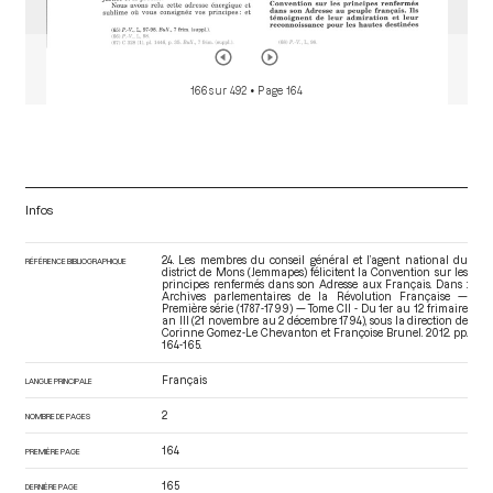
166 sur 492
• Page 164
Infos
24. Les membres du conseil général et l’agent national du
RÉFÉRENCE BIBLIOGRAPHIQUE
district de Mons (Jemmapes) félicitent la Convention sur les
principes renfermés dans son Adresse aux Français. Dans :
Archives parlementaires de la Révolution Française —
Première série (1787-1799) — Tome CII - Du 1er au 12 frimaire
an III (21 novembre au 2 décembre 1794)
, sous la direction de
Corinne Gomez-Le Chevanton et Françoise Brunel. 2012. pp.
164-165.
Français
LANGUE PRINCIPALE
2
NOMBRE DE PAGES
164
PREMIÈRE PAGE
165
DERNIÈRE PAGE