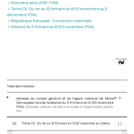
Première série (1787-1799)
Tome CII - Du 1er au 12 frimaire an III (21 novembre au 2
décembre 1794)
République française - Convention nationale
Séance du 5 frimaire an III (25 novembre 1794)
Partager
Table des matières
Adresse du conseil général et de l'agent national de Mons
(Jemappes), lors de la séance du 5 frimaire an III (25 novembre
1794)
[Adresse, pétition et lettre envoyée à l’Assemblée]
pp.164-
165
V
Tome CII - Du 1er au 12 frimaire an III (21 novembre au 2 décembre 1794)
i
s