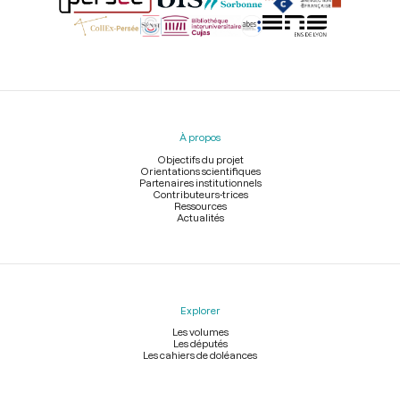
Menu
du
pied
À propos
de
page
Objectifs du projet
Orientations scientifiques
Partenaires institutionnels
Contributeurs-trices
Ressources
Actualités
Explorer
Les volumes
Les députés
Les cahiers de doléances