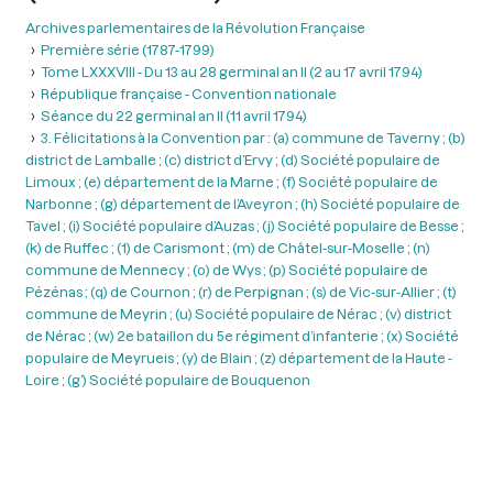
Archives parlementaires de la Révolution Française
Première série (1787-1799)
Tome LXXXVIII - Du 13 au 28 germinal an II (2 au 17 avril 1794)
République française - Convention nationale
Séance du 22 germinal an II (11 avril 1794)
3. Félicitations à la Convention par : (a) commune de Taverny ; (b)
district de Lamballe ; (c) district d’Ervy ; (d) Société populaire de
Limoux ; (e) département de la Marne ; (f) Société populaire de
Narbonne ; (g) département de l’Aveyron ; (h) Société populaire de
Tavel ; (i) Société populaire d’Auzas ; (j) Société populaire de Besse ;
(k) de Ruffec ; (1) de Carismont ; (m) de Châtel-sur-Moselle ; (n)
commune de Mennecy ; (o) de Wys ; (p) Société populaire de
Pézénas ; (q) de Cournon ; (r) de Perpignan ; (s) de Vic-sur-Allier ; (t)
commune de Meyrin ; (u) Société populaire de Nérac ; (v) district
de Nérac ; (w) 2e bataillon du 5e régiment d’infanterie ; (x) Société
populaire de Meyrueis ; (y) de Blain ; (z) département de la Haute -
Loire ; (g’) Société populaire de Bouquenon