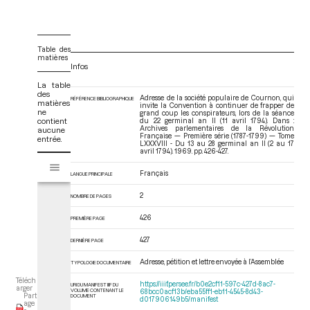
Table des
matières
Infos
La table
des
Adresse de la société populaire de Cournon, qui
RÉFÉRENCE BIBLIOGRAPHIQUE
matières
invite la Convention à continuer de frapper de
ne
grand coup les conspirateurs, lors de la séance
contient
du 22 germinal an II (11 avril 1794). Dans :
Archives parlementaires de la Révolution
aucune
Française — Première série (1787-1799) — Tome
entrée.
LXXXVIII - Du 13 au 28 germinal an II (2 au 17
avril 1794)
. 1969. pp. 426-427.
V
Tome LXXXVIII - Du 13 au 28 germinal an II (2 au 17 avril 1794)
i
Français
LANGUE PRINCIPALE
s
u
2
NOMBRE DE PAGES
a
426
PREMIÈRE PAGE
l
i
427
DERNIÈRE PAGE
s
e
Adresse, pétition et lettre envoyée à l’Assemblée
TYPOLOGIE DOCUMENTAIRE
u
Téléch
https://iiif.persee.fr/b0e2cf11-597c-427d-8ac7-
URI DU MANIFEST IIIF DU
r
arger
VOLUME CONTENANT LE
68bcc0acf13b/eba55ff1-eb11-4545-8d43-
Part
DOCUMENT
d017906149b5/manifest
M
age