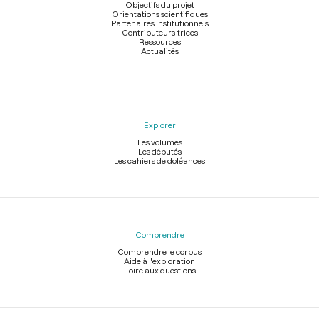
page
Objectifs du projet
Orientations scientifiques
Partenaires institutionnels
Contributeurs-trices
Ressources
Actualités
Explorer
Les volumes
Les députés
Les cahiers de doléances
Comprendre
Comprendre le corpus
Aide à l'exploration
Foire aux questions