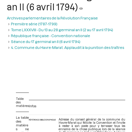
an II (6 avril 1794)
Archives parlementaires de la Révolution Française
Première série (1787-1799)
Tome LXXXVIII - Du 13 au 28 germinal an II (2 au 17 avril 1794)
République française - Convention nationale
Séance du 17 germinal an II (6 avril 1794)
4. Commune du Havre-Marat. Applaudit à la punition des traîtres
Table
des
matières
Infos
La table
Adresse du conseil général de la commune du
RÉFÉRENCE BIBLIOGRAPHIQUE
des
Havre-Marat qui félicite la Convention et l'invite
matière
à rester à son poste pour y terrasser tous les
s ne
ennemis de la chose publique, lors de la séance