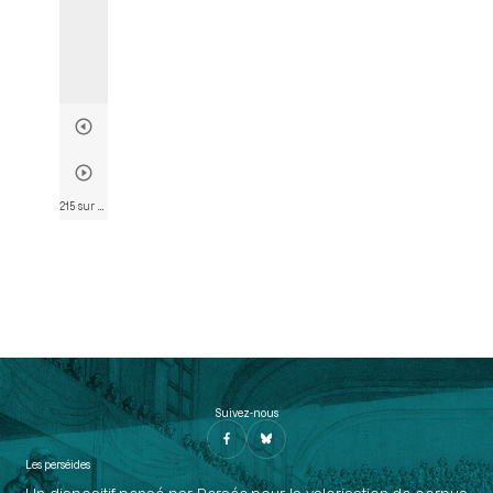
215 sur 790
• Page 215
Suivez-nous
Les perséides