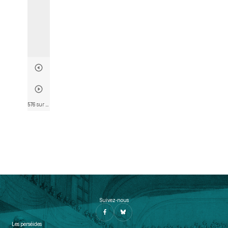
576 sur 802
• Page 564
Suivez-nous
Les perséides