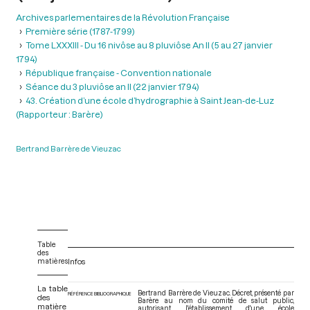
Archives parlementaires de la Révolution Française
Première série (1787-1799)
Tome LXXXIII - Du 16 nivôse au 8 pluviôse An II (5 au 27 janvier
1794)
République française - Convention nationale
Séance du 3 pluviôse an II (22 janvier 1794)
43. Création d’une école d’hydrographie à Saint Jean-de-Luz
(Rapporteur : Barère)
Bertrand Barrère de Vieuzac
Table
des
matières
Infos
La table
Bertrand Barrère de Vieuzac. Décret, présenté par
RÉFÉRENCE BIBLIOGRAPHIQUE
des
Barère au nom du comité de salut public,
matière
autorisant l'établissement d'une école