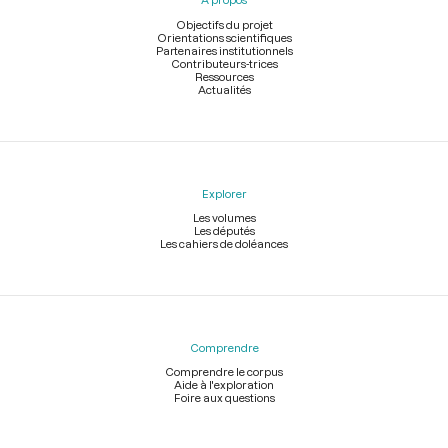
de
page
Objectifs du projet
Orientations scientifiques
Partenaires institutionnels
Contributeurs-trices
Ressources
Actualités
Explorer
Les volumes
Les députés
Les cahiers de doléances
Comprendre
Comprendre le corpus
Aide à l'exploration
Foire aux questions