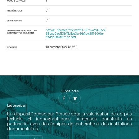
1
NOMBRE DE PAGES
51
PREMIÈRE PAGE
51
DERNIÈRE PAGE
https://iiif.persee.fr/b0e2cf11-597c-427d-8ac7-
URI DU MANIFEST IIIF DU VOLUME
CONTENANT LE DOCUMENT
68bcc0acf13b/f1d1ce3a-9b4b-48f5-900e-
f551dd5f44f8/manifest
10 octobre 2024 à 18:30
MODIFIÉ LE
Suivez-nous
Les perséides
Un dispositif pensé par Persée pour la valorisation de corpus
textuels et iconographiques numérisés construits en
partenariat avec des équipes de recherche et des institutions
documentaires.