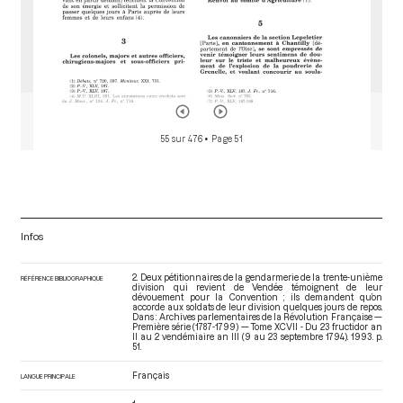
55 sur 476
• Page 51
Infos
2. Deux pétitionnaires de la gendarmerie de la trente-unième
RÉFÉRENCE BIBLIOGRAPHIQUE
division qui revient de Vendée témoignent de leur
dévouement pour la Convention ; ils demandent qu’on
accorde aux soldats de leur division quelques jours de repos.
Dans : Archives parlementaires de la Révolution Française —
Première série (1787-1799) — Tome XCVII - Du 23 fructidor an
II au 2 vendémiaire an III (9 au 23 septembre 1794)
. 1993. p.
51.
Français
LANGUE PRINCIPALE