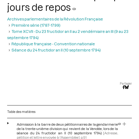
jours de repos
Archives parlementaires de la Révolution Française
Première série (1787-1799)
Tome XCVII - Du 23 fructidor an II au 2 vendémiaire an III (9 au 23
septembre 1794)
République française - Convention nationale
Séance du 24 fructidor an II (10 septembre 1794)
Partager
Table des matières
Admission à la barre de deux pétitionnaires de la gendarmerie
de la trente-unième division qui revient de la Vendée, lors de la
séance du 24 fructidor an II (10 septembre 1794)
[Adresse,
pétition et lettre envoyée à l’Assemblée]
p.51