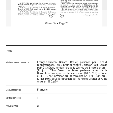
76 sur 574
• Page 78
Infos
François-Siméon Bézard. Décret, présenté par Bézard,
RÉFÉRENCE BIBLIOGRAPHIQUE
rapportant celui du 9 prairial, relatif au citoyen Petit, juge de
paix à Châteaulandon, lors de la séance du 3 messidor an II
(21 juin 1794). Dans : Archives parlementaires de la
Révolution Française — Première série (1787-1799) — Tome
XCII - Du 1er messidor au 20 messidor An II (19 juin au 8
juillet 1794)
, sous la direction de Françoise Brunel et Aline
Alquier. 1980. p. 78.
Français
LANGUE PRINCIPALE
1
NOMBRE DE PAGES
78
PREMIÈRE PAGE