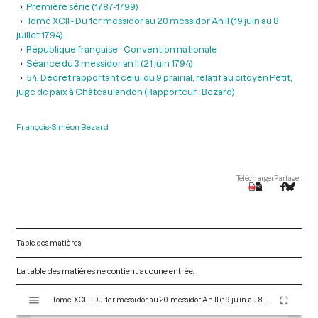
Première série (1787-1799)
Tome XCII - Du 1er messidor au 20 messidor An II (19 juin au 8
juillet 1794)
République française - Convention nationale
Séance du 3 messidor an II (21 juin 1794)
54. Décret rapportant celui du 9 prairial, relatif au citoyen Petit,
juge de paix à Châteaulandon (Rapporteur : Bezard)
François-Siméon Bézard
Télécharger
Partager
Table des matières
La table des matières ne contient aucune entrée.
V
Tome XCII - Du 1er messidor au 20 messidor An II (19 juin au 8 juillet 1794)
i