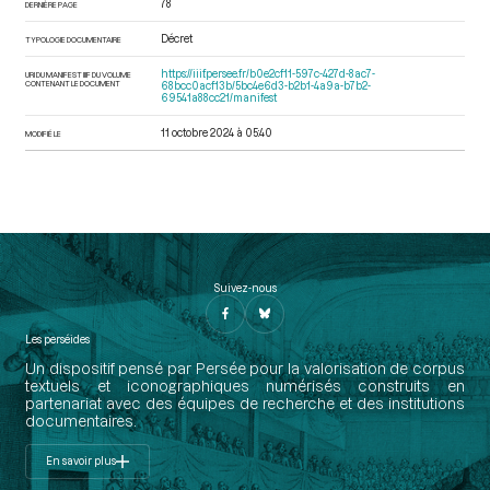
78
DERNIÈRE PAGE
Décret
TYPOLOGIE DOCUMENTAIRE
https://iiif.persee.fr/b0e2cf11-597c-427d-8ac7-
URI DU MANIFEST IIIF DU VOLUME
CONTENANT LE DOCUMENT
68bcc0acf13b/5bc4e6d3-b2b1-4a9a-b7b2-
69541a88cc21/manifest
11 octobre 2024 à 05:40
MODIFIÉ LE
Suivez-nous
Les perséides
Un dispositif pensé par Persée pour la valorisation de corpus
textuels et iconographiques numérisés construits en
partenariat avec des équipes de recherche et des institutions
documentaires.
En savoir plus