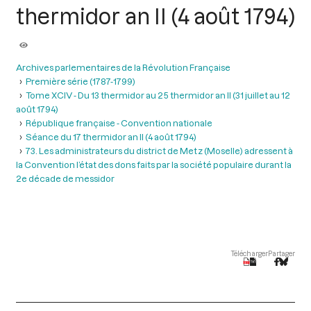
thermidor an II (4 août 1794)
Archives parlementaires de la Révolution Française
Première série (1787-1799)
Tome XCIV - Du 13 thermidor au 25 thermidor an II (31 juillet au 12
août 1794)
République française - Convention nationale
Séance du 17 thermidor an II (4 août 1794)
73. Les administrateurs du district de Metz (Moselle) adressent à
la Convention l’état des dons faits par la société populaire durant la
2e décade de messidor
Télécharger
Partager