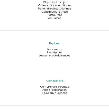
page
Objectifs du projet
Orientations scientifiques
Partenaires institutionnels
Contributeurs-trices
Ressources
Actualités
Explorer
Les volumes
Les députés
Les cahiers de doléances
Comprendre
Comprendre le corpus
Aide à l'exploration
Foire aux questions