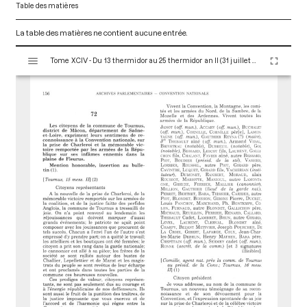
Table des matières
La table des matières ne contient aucune entrée.
V
Tome XCIV - Du 13 thermidor au 25 thermidor an II (31 juillet au 12 août 1794)
i
s
u
a
l
i
s
e
u
r
M
i
r
a
d
o
r