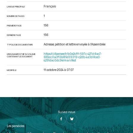
Français
LANGUE PRINCIPALE
1
NOMBRE DE PAGES
156
PREMIÈRE PAGE
156
DERNIÈRE PAGE
Adresse, pétition et lettre envoyée à l’Assemblée
TYPOLOGIE DOCUMENTAIRE
https://iiif.persee.fr/b0e2cf11-597c-427d-8ac7-
URI DU MANIFEST IIIF DU VOLUME
CONTENANT LE DOCUMENT
68bcc0acf13b/85d39319-c2db-4a3d-8ce3-
4251dac0dc9e/manifest
11 octobre 2024 à 07:07
MODIFIÉ LE
Suivez-nous
Les perséides