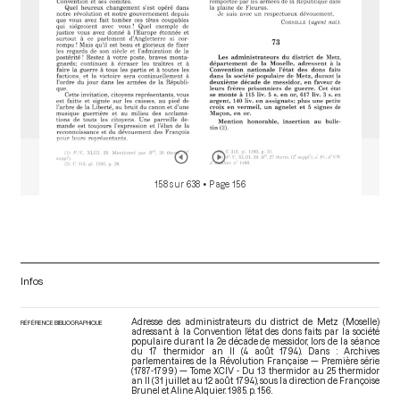
158 sur 638
• Page 156
Infos
Adresse des administrateurs du district de Metz (Moselle)
RÉFÉRENCE BIBLIOGRAPHIQUE
adressant à la Convention l’état des dons faits par la société
populaire durant la 2e décade de messidor, lors de la séance
du 17 thermidor an II (4 août 1794). Dans : Archives
parlementaires de la Révolution Française — Première série
(1787-1799) — Tome XCIV - Du 13 thermidor au 25 thermidor
an II (31 juillet au 12 août 1794)
, sous la direction de Françoise
Brunel et Aline Alquier. 1985. p. 156.