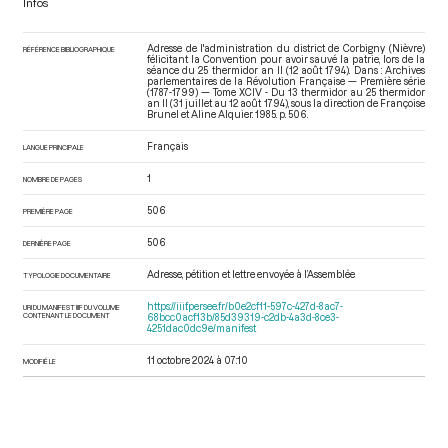
Infos
Adresse de l'administration du district de Corbigny (Nièvre)
RÉFÉRENCE BIBLIOGRAPHIQUE
félicitant la Convention pour avoir sauvé la patrie, lors de la
séance du 25 thermidor an II (12 août 1794). Dans : Archives
parlementaires de la Révolution Française — Première série
(1787-1799) — Tome XCIV - Du 13 thermidor au 25 thermidor
an II (31 juillet au 12 août 1794)
, sous la direction de Françoise
Brunel et Aline Alquier. 1985. p. 506.
Français
LANGUE PRINCIPALE
1
NOMBRE DE PAGES
506
PREMIÈRE PAGE
506
DERNIÈRE PAGE
Adresse, pétition et lettre envoyée à l’Assemblée
TYPOLOGIE DOCUMENTAIRE
https://iiif.persee.fr/b0e2cf11-597c-427d-8ac7-
URI DU MANIFEST IIIF DU VOLUME
CONTENANT LE DOCUMENT
68bcc0acf13b/85d39319-c2db-4a3d-8ce3-
4251dac0dc9e/manifest
11 octobre 2024 à 07:10
MODIFIÉ LE