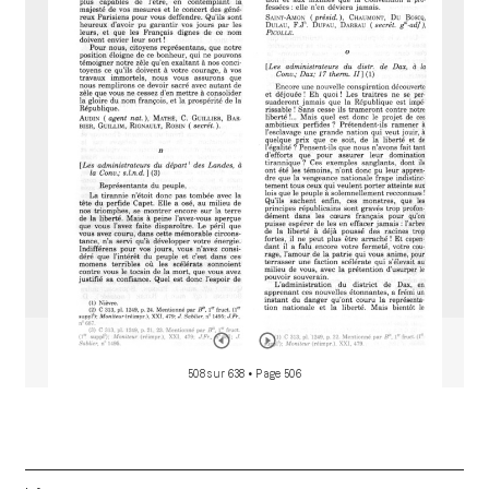
r
a
d
o
r
508 sur 638
• Page 506