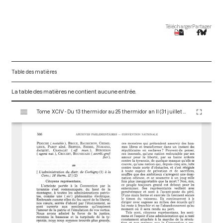
Télécharger
Partager
Table des matières
La table des matières ne contient aucune entrée.
V
Tome XCIV - Du 13 thermidor au 25 thermidor an II (31 juillet au 12 août 1794)
i
s
u
a
l
i
s
e
u
r
M
i