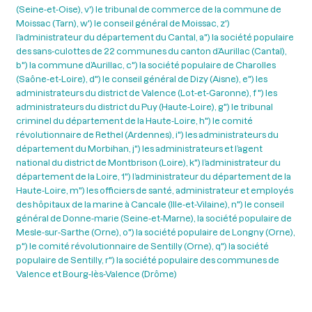
(Seine-et-Oise), v') le tribunal de commerce de la commune de
Moissac (Tarn), w') le conseil général de Moissac, z')
l’administrateur du département du Cantal, a") la société populaire
des sans-culottes de 22 communes du canton d’Aurillac (Cantal),
b") la commune d’Aurillac, c") la société populaire de Charolles
(Saône-et-Loire), d") le conseil général de Dizy (Aisne), e") les
administrateurs du district de Valence (Lot-et-Garonne), f ") les
administrateurs du district du Puy (Haute-Loire), g") le tribunal
criminel du département de la Haute-Loire, h") le comité
révolutionnaire de Rethel (Ardennes), i") les administrateurs du
département du Morbihan, j") les administrateurs et l’agent
national du district de Montbrison (Loire), k") l’administrateur du
département de la Loire, 1") l’administrateur du département de la
Haute-Loire, m") les officiers de santé, administrateur et employés
des hôpitaux de la marine à Cancale (Ille-et-Vilaine), n") le conseil
général de Donne-marie (Seine-et-Marne), la société populaire de
Mesle-sur-Sarthe (Orne), o") la société populaire de Longny (Orne),
p") le comité révolutionnaire de Sentilly (Orne), q") la société
populaire de Sentilly, r") la société populaire des communes de
Valence et Bourg-lès-Valence (Drôme)