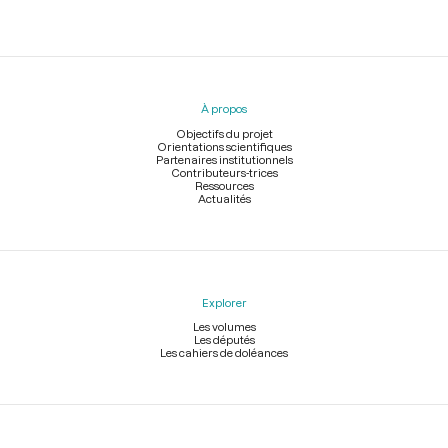
Menu
du
pied
À propos
de
page
Objectifs du projet
Orientations scientifiques
Partenaires institutionnels
Contributeurs-trices
Ressources
Actualités
Explorer
Les volumes
Les députés
Les cahiers de doléances