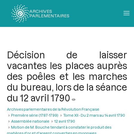
ARCHIVES
PARLEMENTAIRES
Fil
d'Ariane
Décision de laisser
vacantes les places auprès
des poêles et les marches
du bureau, lors de la séance
du 12 avril 1790
Archives parlementaires de la Révolution Française
Première série (1787-1799)
Tome XII - Du 2 mars au 14 avril 1790
Assemblée nationale
12 avril 1790
Motion de M. Bouche tendant à constater le produit des
matières d'or et d'argent converties en monnaies