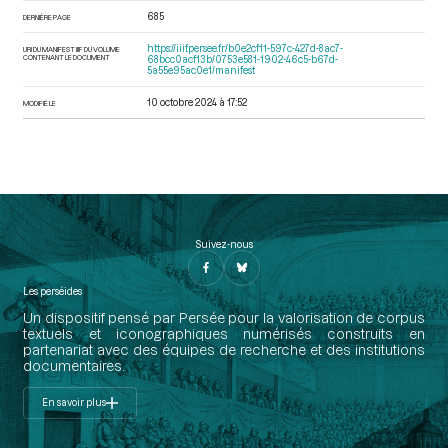
685
DERNIÈRE PAGE
https://iiif.persee.fr/b0e2cf11-597c-427d-8ac7-
URI DU MANIFEST IIIF DU VOLUME
CONTENANT LE DOCUMENT
68bcc0acf13b/0753e581-1902-46c5-b67d-
5a55e95ac0e1/manifest
10 octobre 2024 à 17:52
MODIFIÉ LE
Suivez-nous
Les perséides
Un dispositif pensé par Persée pour la valorisation de corpus
textuels et iconographiques numérisés construits en
partenariat avec des équipes de recherche et des institutions
documentaires.
En savoir plus