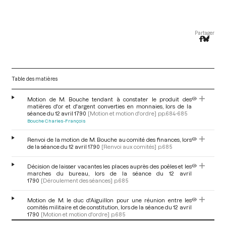
Partager
Table des matières
Motion de M. Bouche tendant à constater le produit des
matières d'or et d'argent converties en monnaies, lors de la
séance du 12 avril 1790
[Motion et motion d'ordre]
pp.684-685
Bouche Charles-François
Renvoi de la motion de M. Bouche au comité des finances, lors
de la séance du 12 avril 1790
[Renvoi aux comités]
p.685
Décision de laisser vacantes les places auprès des poêles et les
marches du bureau, lors de la séance du 12 avril
1790
[Déroulement des séances]
p.685
Motion de M. le duc d'Aiguillon pour une réunion entre les
comités militaire et de constitution, lors de la séance du 12 avril
1790
[Motion et motion d'ordre]
p.685
Aiguillon Armand de Vignerot du Plessis, duc d'
V