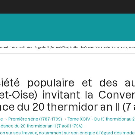
 autorités constituées d'Argenteuil (Seine-et-Oise) invitant la Convention à rester à son poste, lors d
été populaire et des au
-et-Oise) invitant la Conve
nce du 20 thermidor an II (7 
se
Première série (1787-1799)
Tome XCIV - Du 13 thermidor au 25 t
éance du 20 thermidor an II (7 août 1794)
ion sur ses travaux, notamment sur son énergie à l’égard des modern