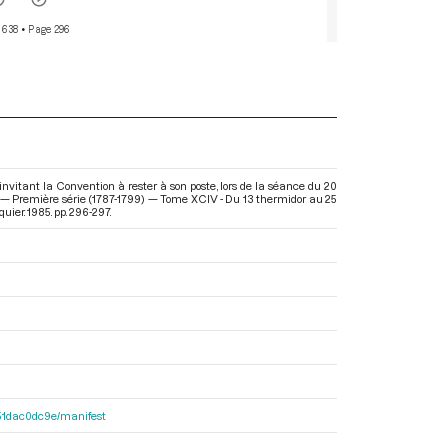
 638
• Page 296
 invitant la Convention à rester à son poste, lors de la séance du 20
e — Première série (1787-1799) — Tome XCIV - Du 13 thermidor au 25
uier. 1985. pp. 296-297.
4251dac0dc9e/manifest