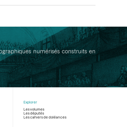
onographiques numérisés construits en
Explorer
Les volumes
Les députés
Les cahiers de doléances