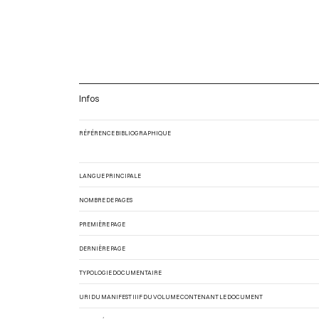
Infos
RÉFÉRENCE BIBLIOGRAPHIQUE
LANGUE PRINCIPALE
NOMBRE DE PAGES
PREMIÈRE PAGE
DERNIÈRE PAGE
TYPOLOGIE DOCUMENTAIRE
URI DU MANIFEST IIIF DU VOLUME CONTENANT LE DOCUMENT