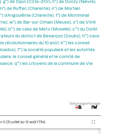
 g") de Dijon (Côte-d’Or), h") de Donzy (Nièvre),
m") de Ruffec (Charente), n") de Mortain
s") d’Angoulême (Charente), t") de Montmirail
me), w") de Bar-sur-Ornain (Meuse), x") de Vitré
lle), b'") de celui de Metz (Moselle), c'") du Dorât
trateurs du district de Besançon (Doubs). h'") ceux
 révolutionnaires du 10 août, k'") les conseil
vados), 1"') la société populaire et les autorités
ulaire, le conseil général et le comité de
aisance, q'") les citoyens de la commune de Vie
Télécharger
Partager
I (31 juillet au 12 août 1794)