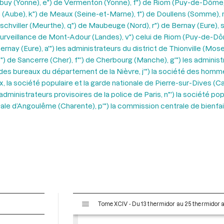
harbuy (Yonne), e") de Vermenton (Yonne), f") de Riom (Puy-de-Dôme),
e (Aube), k") de Meaux (Seine-et-Marne), 1") de Doullens (Somme), 
chviller (Meurthe), q") de Maubeuge (Nord), r") de Bernay (Eure), 
 surveillance de Mont-Adour (Landes), v") celui de Riom (Puy-de-Dô
ernay (Eure), a'") les administrateurs du district de Thionville (Mose
'") de Sancerre (Cher), f"') de Cherbourg (Manche), g'") les adminis
des bureaux du département de la Nièvre, j'") la société des hommes
x, la société populaire et la garde nationale de Pierre-sur-Dives (Cal
dministrateurs provisoires de la police de Paris, n"') la société pop
tionale d’Angoulême (Charente), p'") la commission centrale de bienf
V
Tome XCIV - Du 13 thermidor au 25 thermidor an I
i
s