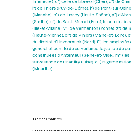
Inférieure), c") celle de Libreval (Cher), d") de C
i") de Thiers (Puy-de-Dôme), j") de Pont-sur-Sein
(Manche), o") de Jussey (Haute-Saône), p") d’Abres
(Sarthe), u") de Saint-Marcel (Eure), le comité de
(Ille-et-Vilaine), y") de Vermenton (Yonne), z") de B
(Haute-Vienne), d'") de Vihiers (Maine-et-Loire), e
du district d’Hazebrouck (Nord), i"') les employés 
général et comité de surveillance, la justice de pai
constituées d’Argenteuil (Seine-et-Oise), m'") les a
surveillance de Chantilly (Oise), o'") la garde na
(Meurthe)
Table des matières
La table des matières ne contient aucune entrée.