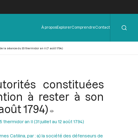
Rechercher
Menu
À propos
Explorer
Comprendre
Contact
de
l'en-
tête
e la séance du 20 thermidor an II (7 août 1794)
torités constituées
ntion à rester à son
août 1794)
hermidor an II (31 juillet au 12 août 1794)
es Catilina, par : a) la société des défenseurs de