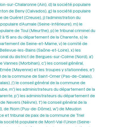
lon-sur-Chalaronne (Ain), d) la société populaire
anton de Beny (Calvados), g) la société populaire
 de Guéret (Creuse), j) l’administration du
populaire d’Aumale (Seine-Inférieure), m) le
ulaire de Toul (Meurthe), p) le tribunal criminel du
2 à 15 ans du département de la Charente, s) le
épartement de Seine-et-Marne, v) le comité de
 Bellevue-les-Bains (Saône-et-Loire), x) les
onal du district de Bergues-sur-Colme (Nord), a')
de Vannes (Morbihan), c') les conseil général,
’Ernée (Mayenne) et les troupes y stationnées, e')
énéral de la commune de Saint-Omer (Pas-de-Calais),
lais), j') le conseil général de la commune de
’Aube, m') les administrateurs du département de la
arente, p') les administrateurs du département de
de Nevers (Nièvre), t') le conseil général de la
rd), de Riom (Puy-de-Dôme), w') de Meudon
ce et tribunal de paix de la commune de Triel
 la société populaire de Mont-Val-l’Union (Seine-