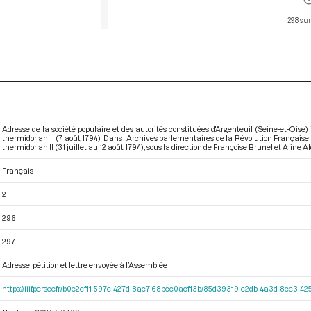
298 sur
Adresse de la société populaire et des autorités constituées d'Argenteuil (Seine-et-Oise)
thermidor an II (7 août 1794). Dans : Archives parlementaires de la Révolution Français
thermidor an II (31 juillet au 12 août 1794)
, sous la direction de Françoise Brunel et Aline Alq
Français
2
296
297
Adresse, pétition et lettre envoyée à l’Assemblée
https://iiif.persee.fr/b0e2cf11-597c-427d-8ac7-68bcc0acf13b/85d39319-c2db-4a3d-8ce3-