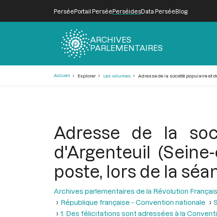
Persée
Portail Persée
Perséides
Data Persée
Blog
ARCHIVES
PARLEMENTAIRES
Fil
Accueil
Explorer
Les volumes
Adresse de la société populaire et des
d'Ariane
Adresse de la soci
d'Argenteuil (Seine
poste, lors de la séa
Archives parlementaires de la Révolution Françai
République française - Convention nationale
S
1. Des félicitations sont adressées à la Convent