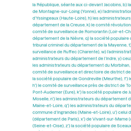
la République, séante aux ci-devant Jacobins, b) la
de Montagne-sur-Loing (Yonne), e) l’administration
d’Yssingeaux (Haute-Loire), h) les administrateurs
département de la Creuse, k) le comité révolutionn
comité de surveillance de Romorantin (Loir-et-Cher),
département de la Nièvre, q) la société populaire 
tribunal criminel du département de la Mayenne, t
surveillance de Ruffec (Charente), w) l’administrat
administrateurs du département de l’Indre, y) ceux
les administrateurs du département du Morbihan, b')
comité de surveillance et directoire de district 
la société populaire de Gondreville (Meurthe), f') 
h') le comité de surveillance près de district de T
Pont-Audemer (Eure), k') la société populaire de J
Moselle, n') les administrateurs du département d
Maine-et-Loire, q') les administrateurs du départeme
commune d’Ingrandes (Maine-et-Loire), u') celui 
(département de Paris), x') de Vivant-sur-Marne (d
(Seine-et-Oise), z') la société populaire de Sceaux