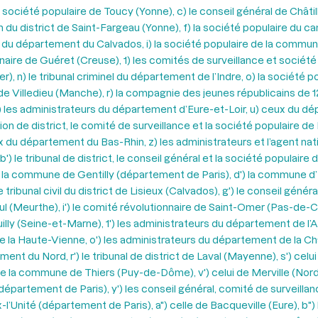
 société populaire de Toucy (Yonne), c) le conseil général de Châtil
 du district de Saint-Fargeau (Yonne), f) la société populaire du c
 du département du Calvados, i) la société populaire de la commune
aire de Guéret (Creuse), 1) les comités de surveillance et société 
 n) le tribunal criminel du département de l’Indre, o) la société pop
de Villedieu (Manche), r) la compagnie des jeunes républicains de 1
) les administrateurs du département d’Eure-et-Loir, u) ceux du d
ion de district, le comité de surveillance et la société populaire de
 du département du Bas-Rhin, z) les administrateurs et l’agent nati
 le tribunal de district, le conseil général et la société populaire 
de la commune de Gentilly (département de Paris), d') la commune d
le tribunal civil du district de Lisieux (Calvados), g') le conseil g
oul (Meurthe), i') le comité révolutionnaire de Saint-Omer (Pas-de-Ca
uilly (Seine-et-Marne), 1') les administrateurs du département de l
e la Haute-Vienne, o') les administrateurs du département de la Ch
nt du Nord, r') le tribunal de district de Laval (Mayenne), s') celui 
de la commune de Thiers (Puy-de-Dôme), v') celui de Merville (No
épartement de Paris), y') les conseil général, comité de surveillan
-l’Unité (département de Paris), a") celle de Bacqueville (Eure), b")