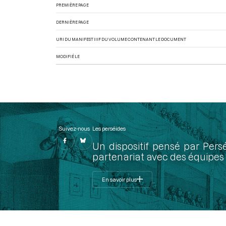
PREMIÈRE PAGE
DERNIÈRE PAGE
URI DU MANIFEST IIIF DU VOLUME CONTENANT LE DOCUMENT
MODIFIÉ LE
Suivez-nous
Les perséides
Un dispositif pensé par Pers
partenariat avec des équipes 
En savoir plus