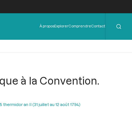
Rechercher
Menu
À propos
Explorer
Comprendre
Contact
de
l'en-
tête
ique à la Convention.
hermidor an II (31 juillet au 12 août 1794)