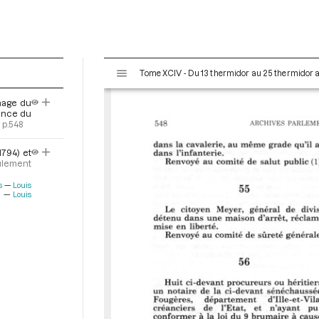
V
Tome XCIV - Du 13 thermidor au 25 thermidor an I
i
s
mage du
u
éance du
a
p.548
l
1794) et
i
ulement
s
e
s
Louis
i
Louis
u
r
M
i
r
a
d
o