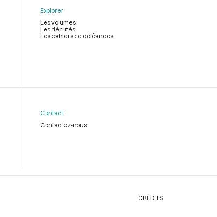
Explorer
Les volumes
Les députés
Les cahiers de doléances
Contact
Contactez-nous
CRÉDITS