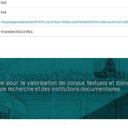
548
548
https://iiif.persee.fr/b0e2cf11-597c-427d-8ac7-68bcc0acf13b/85d39319-c2db-4a3d-8ce3-
10 octobre 2024 à 18:24
ée pour la valorisation de corpus textuels et ic
de recherche et des institutions documentaires.