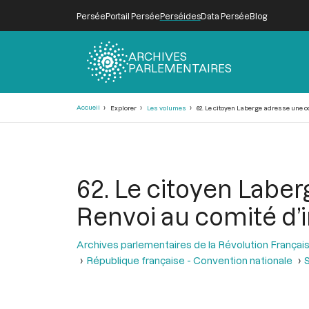
Persée
Portail Persée
Perséides
Data Persée
Blog
ARCHIVES
PARLEMENTAIRES
Fil
Accueil
Explorer
Les volumes
62. Le citoyen Laberge adresse une o
d'Ariane
62. Le citoyen Laber
Renvoi au comité d’
Archives parlementaires de la Révolution Françai
République française - Convention nationale
S