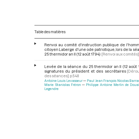
Table des matières
Renvoi au comité d'instruction publique de l'hom
citoyen Laberge d'une ode patriotique, lors de la s
25 thermidor an II (12 août 1794)
[Renvoi aux comités]
Levée de la séance du 25 thermidor an II (12 août 
signatures du président et des secrétaires
[Déro
des séances]
p.548
Antoine Louis Levasseur
Paul Jean François Nicolas Barra
Marie Stanislas Fréron
Philippe Antoine Merlin de Doua
Legendre