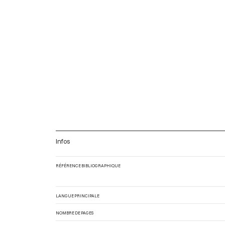
Infos
RÉFÉRENCE BIBLIOGRAPHIQUE
LANGUE PRINCIPALE
NOMBRE DE PAGES