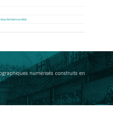
4251dac0dc9e/manifest
onographiques numérisés construits en