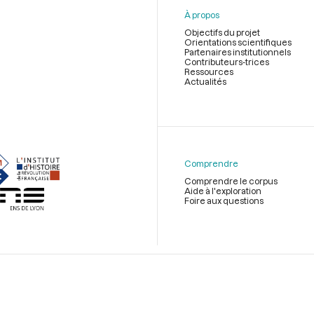
À propos
Objectifs du projet
Orientations scientifiques
Partenaires institutionnels
Contributeurs-trices
Ressources
Actualités
Menu
du
pied
de
Comprendre
page
Comprendre le corpus
Aide à l'exploration
Foire aux questions