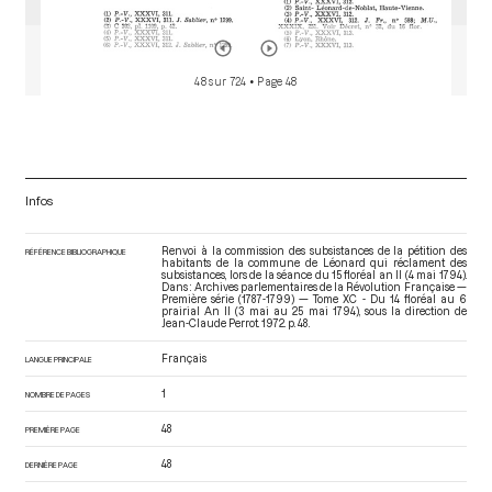
48 sur 724
• Page 48
Infos
Renvoi à la commission des subsistances de la pétition des
RÉFÉRENCE BIBLIOGRAPHIQUE
habitants de la commune de Léonard qui réclament des
subsistances, lors de la séance du 15 floréal an II (4 mai 1794).
Dans : Archives parlementaires de la Révolution Française —
Première série (1787-1799) — Tome XC - Du 14 floréal au 6
prairial An II (3 mai au 25 mai 1794)
, sous la direction de
Jean-Claude Perrot. 1972. p. 48.
Français
LANGUE PRINCIPALE
1
NOMBRE DE PAGES
48
PREMIÈRE PAGE
48
DERNIÈRE PAGE