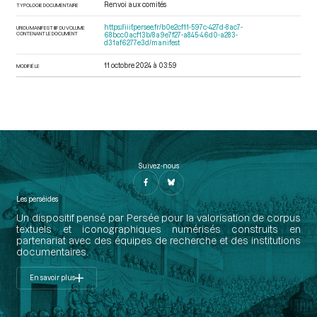
Renvoi aux comités
TYPOLOGIE DOCUMENTAIRE
https://iiif.persee.fr/b0e2cf11-597c-427d-8ac7-
URI DU MANIFEST IIIF DU VOLUME
CONTENANT LE DOCUMENT
68bcc0acf13b/8a9e7f27-a845-46d0-a283-
d31af6277e3d/manifest
11 octobre 2024 à 03:59
MODIFIÉ LE
Suivez-nous
Les perséides
Un dispositif pensé par Persée pour la valorisation de corpus
textuels et iconographiques numérisés construits en
partenariat avec des équipes de recherche et des institutions
documentaires.
En savoir plus