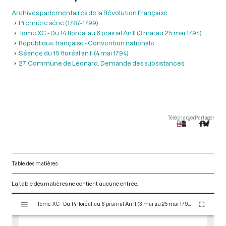
Archives parlementaires de la Révolution Française
Première série (1787-1799)
Tome XC - Du 14 floréal au 6 prairial An II (3 mai au 25 mai 1794)
République française - Convention nationale
Séance du 15 floréal an II (4 mai 1794)
27. Commune de Léonard. Demande des subsistances
Télécharger
Partager
Table des matières
La table des matières ne contient aucune entrée.
V
Tome XC - Du 14 floréal au 6 prairial An II (3 mai au 25 mai 1794)
i
s