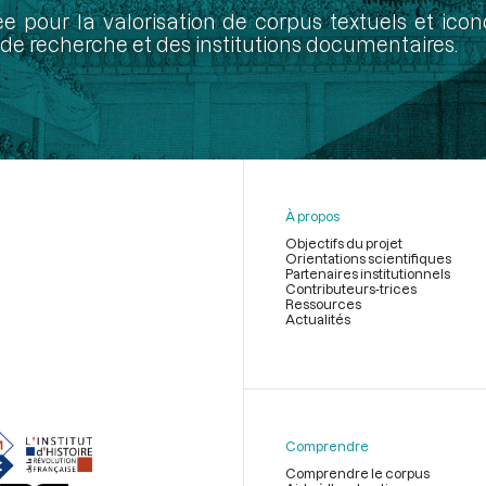
ée pour la valorisation de corpus textuels et ic
de recherche et des institutions documentaires.
À propos
Objectifs du projet
Orientations scientifiques
Partenaires institutionnels
Contributeurs-trices
Ressources
Actualités
Menu
du
pied
de
Comprendre
page
Comprendre le corpus