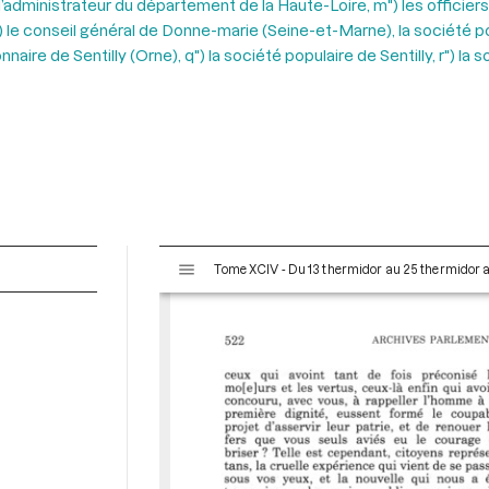
) l’administrateur du département de la Haute-Loire, m") les offici
n") le conseil général de Donne-marie (Seine-et-Marne), la société 
nnaire de Sentilly (Orne), q") la société populaire de Sentilly, r")
V
Tome XCIV - Du 13 thermidor au 25 thermidor an I
i
s
u
a
l
i
s
e
u
r