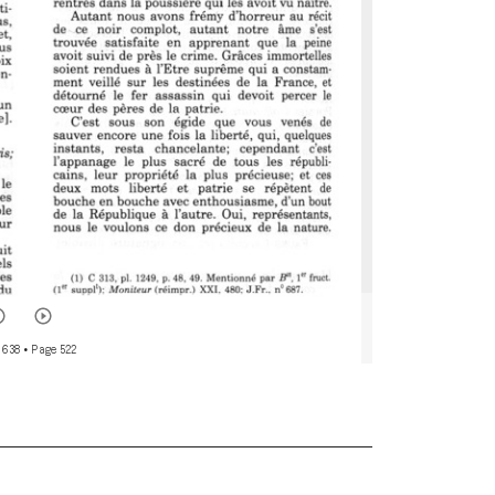
 638
• Page 522