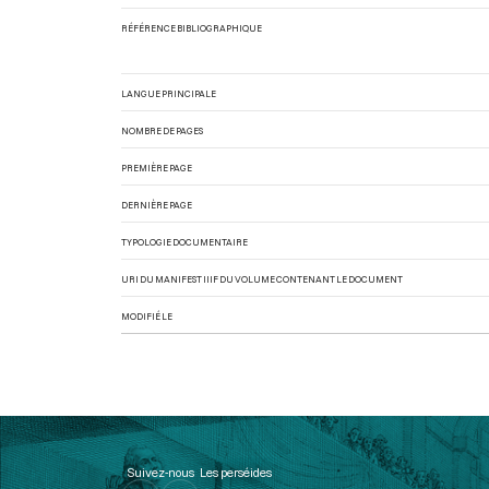
RÉFÉRENCE BIBLIOGRAPHIQUE
LANGUE PRINCIPALE
NOMBRE DE PAGES
PREMIÈRE PAGE
DERNIÈRE PAGE
TYPOLOGIE DOCUMENTAIRE
URI DU MANIFEST IIIF DU VOLUME CONTENANT LE DOCUMENT
MODIFIÉ LE
Suivez-nous
Les perséides