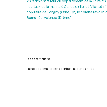
k") l’administrateur du département de la Loire, 1"
hôpitaux de la marine à Cancale (Ille-et-Vilaine), 
populaire de Longny (Orne), p") le comité révolutio
Bourg-lès-Valence (Drôme)
Table des matières
La table des matières ne contient aucune entrée.