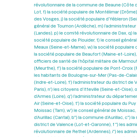
révolutionnaire de la commune de Beaune (Côte d’Or
Lot, f) la société populaire de Montélimar (Drôme),
des Vosges, j) la société populaire d’Yébleron (Sei
général de Tournon (Ardèche), m) l’administrateur 
(Landes), p) le comité révolutionnaire de Dax, q) la
société populaire de Plouider, t) le conseil généra
Meaux (Seine-et-Marne), w) la société populaire de
la société populaire de Beaufort (Maine-et-Loire), a
officiers de santé de l’hôpital militaire de Marmout
(Meurthe), f') la société populaire de Pont-Croix (
les habitants de Boulogne-sur-Mer (Pas-de-Calais), 
(Indre-et-Loire), 1') l’administrateur du district 
Paris), n') les citoyens d’Itteville (Seine-et-Oise)
d’Armes (Loire), q') l’administrateur du départemen
Air (Seine-et-Oise), t') la société populaire du Pu
Moissac (Tarn), w') le conseil général de Moissac
d’Aurillac (Cantal), b") la commune d’Aurillac, c") 
district de Valence (Lot-et-Garonne), f ") les admi
révolutionnaire de Rethel (Ardennes), i") les admin