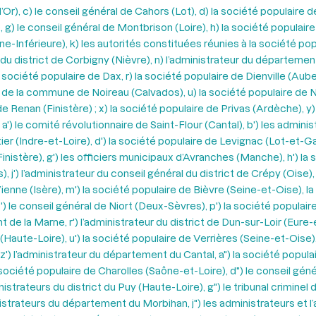
), c) le conseil général de Cahors (Lot), d) la société populaire d
 g) le conseil général de Montbrison (Loire), h) la société populai
ne-Inférieure), k) les autorités constituées réunies à la société pop
du district de Corbigny (Nièvre), n) l’administrateur du département
 société populaire de Dax, r) la société populaire de Dienville (Aube
l de la commune de Noireau (Calvados), u) la société populaire de No
 Renan (Finistère) ; x) la société populaire de Privas (Ardèche), y)
') le comité révolutionnaire de Saint-Flour (Cantal), b') les administ
ier (Indre-et-Loire), d') la société populaire de Levignac (Lot-et-Gar
Finistère), g') les officiers municipaux d’Avranches (Manche), h') la
j') l’administrateur du conseil général du district de Crépy (Oise), 
de Vienne (Isère), m') la société populaire de Bièvre (Seine-et-Oise)
, o') le conseil général de Niort (Deux-Sèvres), p') la société popul
t de la Marne, r') l’administrateur du district de Dun-sur-Loir (Eure
y (Haute-Loire), u') la société populaire de Verrières (Seine-et-Ois
, z') l’administrateur du département du Cantal, a") la société po
la société populaire de Charolles (Saône-et-Loire), d") le conseil gén
nistrateurs du district du Puy (Haute-Loire), g") le tribunal crimine
istrateurs du département du Morbihan, j") les administrateurs et l’