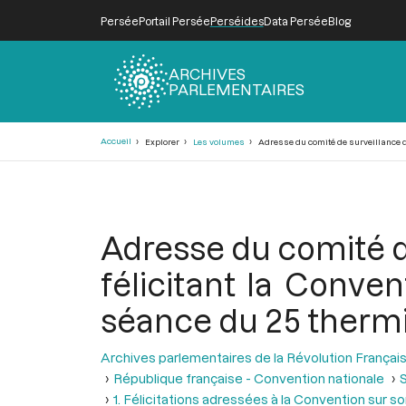
Persée
Portail Persée
Perséides
Data Persée
Blog
ARCHIVES
PARLEMENTAIRES
Fil
Accueil
Explorer
Les volumes
Adresse du comité de surveillance de 
d'Ariane
Adresse du comité d
félicitant la Conven
séance du 25 thermid
Archives parlementaires de la Révolution Françai
République française - Convention nationale
S
1. Félicitations adressées à la Convention sur so