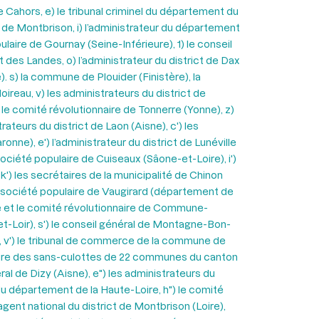
e Cahors, e) le tribunal criminel du département du
re de Montbrison, i) l’administrateur du département
ulaire de Gournay (Seine-Inférieure), 1) le conseil
 des Landes, o) l’administrateur du district de Dax
). s) la commune de Plouider (Finistère), la
ireau, v) les administrateurs du district de
 le comité révolutionnaire de Tonnerre (Yonne), z)
rateurs du district de Laon (Aisne), c') les
onne), e') l’administrateur du district de Lunéville
 société populaire de Cuiseaux (Sâone-et-Loire), i')
k') les secrétaires de la municipalité de Chinon
, la société populaire de Vaugirard (département de
aire et le comité révolutionnaire de Commune-
-et-Loir), s') le conseil général de Montagne-Bon-
e), v') le tribunal de commerce de la commune de
pulaire des sans-culottes de 22 communes du canton
éral de Dizy (Aisne), e") les administrateurs du
l du département de la Haute-Loire, h") le comité
agent national du district de Montbrison (Loire),