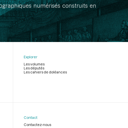
onographiques numérisés construits en
Explorer
Les volumes
Les députés
Les cahiers de doléances
Contact
Contactez-nous