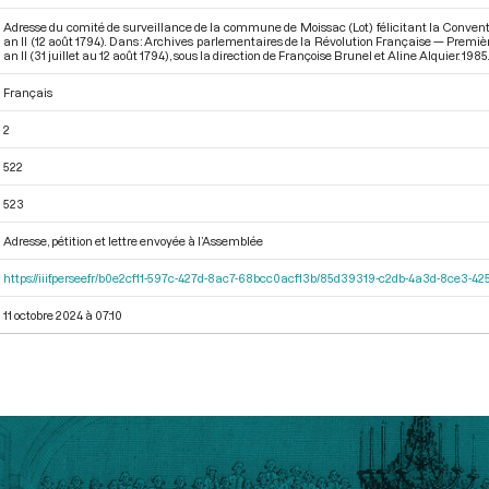
Adresse du comité de surveillance de la commune de Moissac (Lot) félicitant la Conventio
an II (12 août 1794). Dans : Archives parlementaires de la Révolution Française — Premi
an II (31 juillet au 12 août 1794)
, sous la direction de Françoise Brunel et Aline Alquier. 1985.
Français
2
522
523
Adresse, pétition et lettre envoyée à l’Assemblée
https://iiif.persee.fr/b0e2cf11-597c-427d-8ac7-68bcc0acf13b/85d39319-c2db-4a3d-8ce3-
11 octobre 2024 à 07:10