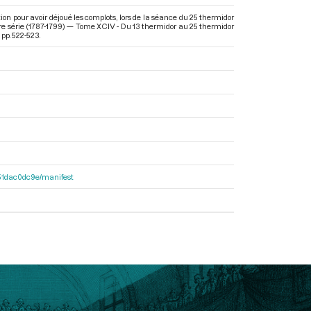
n pour avoir déjoué les complots, lors de la séance du 25 thermidor
ère série (1787-1799) — Tome XCIV - Du 13 thermidor au 25 thermidor
 pp. 522-523.
4251dac0dc9e/manifest