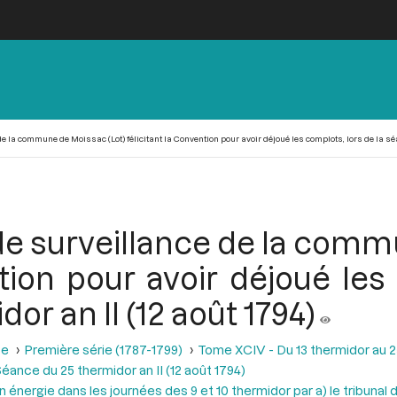
la commune de Moissac (Lot) félicitant la Convention pour avoir déjoué les complots, lors de la séan
e surveillance de la comm
tion pour avoir déjoué les
or an II (12 août 1794)
se
Première série (1787-1799)
Tome XCIV - Du 13 thermidor au 25 t
éance du 25 thermidor an II (12 août 1794)
n énergie dans les journées des 9 et 10 thermidor par a) le tribunal d