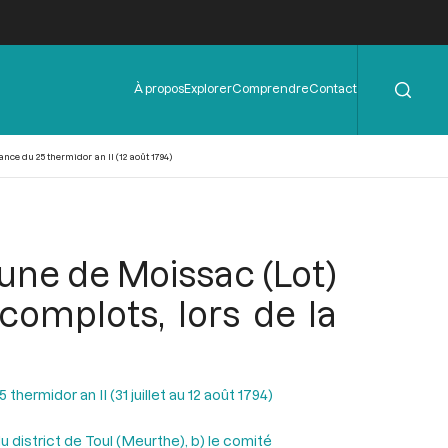
Rechercher
Menu
À propos
Explorer
Comprendre
Contact
de
l'en-
tête
ce du 25 thermidor an II (12 août 1794)
une de Moissac (Lot)
 complots, lors de la
hermidor an II (31 juillet au 12 août 1794)
u district de Toul (Meurthe), b) le comité