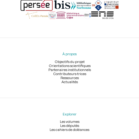
Menu
du
pied
À propos
de
page
Objectifs du projet
Orientations scientifiques
Partenaires institutionnels
Contributeurs-trices
Ressources
Actualités
Explorer
Les volumes
Les députés
Les cahiers de doléances