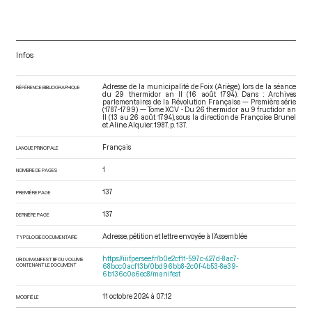
Infos
Adresse de la municipalité de Foix (Ariège), lors de la séance
RÉFÉRENCE BIBLIOGRAPHIQUE
du 29 thermidor an II (16 août 1794). Dans : Archives
parlementaires de la Révolution Française — Première série
(1787-1799) — Tome XCV - Du 26 thermidor au 9 fructidor an
II (13 au 26 août 1794)
, sous la direction de Françoise Brunel
et Aline Alquier. 1987. p. 137.
Français
LANGUE PRINCIPALE
1
NOMBRE DE PAGES
137
PREMIÈRE PAGE
137
DERNIÈRE PAGE
Adresse, pétition et lettre envoyée à l’Assemblée
TYPOLOGIE DOCUMENTAIRE
https://iiif.persee.fr/b0e2cf11-597c-427d-8ac7-
URI DU MANIFEST IIIF DU VOLUME
CONTENANT LE DOCUMENT
68bcc0acf13b/0bd96bb8-2c0f-4b53-8e39-
6b136c0e6ec8/manifest
11 octobre 2024 à 07:12
MODIFIÉ LE