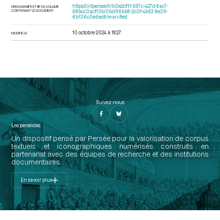
https://iiif.persee.fr/b0e2cf11-597c-427d-8ac7-
URI DU MANIFEST IIIF DU VOLUME
CONTENANT LE DOCUMENT
68bcc0acf13b/0bd96bb8-2c0f-4b53-8e39-
6b136c0e6ec8/manifest
10 octobre 2024 à 18:27
MODIFIÉ LE
Suivez-nous
Les perséides
Un dispositif pensé par Persée pour la valorisation de corpus
textuels et iconographiques numérisés construits en
partenariat avec des équipes de recherche et des institutions
documentaires.
En savoir plus