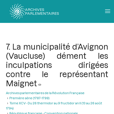
ARCHIVES
PARLEMENTAIRES
Fil
d'Ariane
7. La municipalité d’Avignon
(Vaucluse) dément les
inculpations dirigées
contre le représentant
Maignet
Archives parlementaires de la Révolution Française
Première série (1787-1799)
Tome XCV - Du 26 thermidor au 9 fructidor an II (13 au 26 août
1794)
République française - Convention nationale