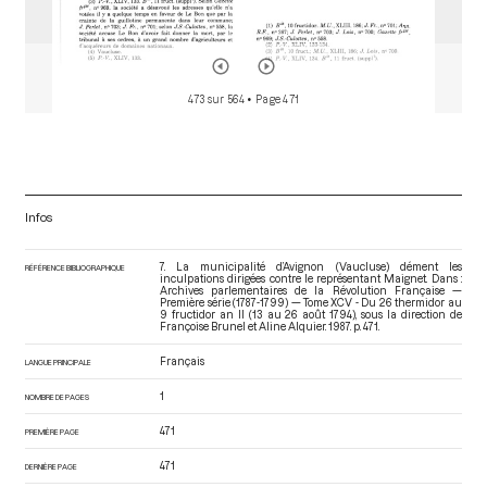
473 sur 564
• Page 471
Infos
7. La municipalité d’Avignon (Vaucluse) dément les
RÉFÉRENCE BIBLIOGRAPHIQUE
inculpations dirigées contre le représentant Maignet. Dans :
Archives parlementaires de la Révolution Française —
Première série (1787-1799) — Tome XCV - Du 26 thermidor au
9 fructidor an II (13 au 26 août 1794)
, sous la direction de
Françoise Brunel et Aline Alquier. 1987. p. 471.
Français
LANGUE PRINCIPALE
1
NOMBRE DE PAGES
471
PREMIÈRE PAGE
471
DERNIÈRE PAGE