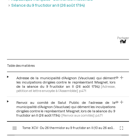
Séance du 9 fructidor an II (26 août 1794)
Partager
Table des matières
Adresse de la municipalité d’Avignon (Vaucluse) qui dément
les inculpations dirigées contre le représentant Maignet, lors
de la séance du 9 fructidor an II (26 août 1794)
[Adresse,
pétition et lettre envoyée à l’Assemblée]
p.471
Renvoi au comité de Salut Public de l'adresse de la
municipalité d’Avignon (Vaucluse) qui dément les inculpations
dirigées contre le représentant Maignet, lors de la séance du 9
fructidor an II (26 août 1794)
[Renvoi aux comités]
p.471
V
Tome XCV - Du 26 thermidor au 9 fructidor an II (13 au 26 août 1794)
i
s