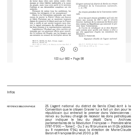
100 sur 660
• Page 98
Infos
25. L’agent national du district de Senlis (Oise) écrit à la
RÉFÉRENCE BIBLIOGRAPHIQUE
Convention que le citoyen Gravier lui a fait un don pour le
républicain qui entrerait le premier dans Valenciennes ;
renvoi au bureau chargé de recevoir les dons patriotiques
pour indiquer le lieu du dépôt. Dans : Archives
parlementaires de la Révolution Française — Première série
(1787-1799) — Tome C - Du 3 au 18 brumaire an III (24 octobre
au 8 novembre 1794)
, sous la direction de Marie-Claude
Baron et Françoise Brunel. 2000. p. 98.