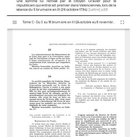
une somme lui remise par le citoyen Gravier pour le
républicain qui entrerait premier dans Valenciennes, lors de la
séance du 5 brumaire an III (26 octobre 1794)
[Lettre]
p.98
V
Tome C - Du 3 au 18 brumaire an III (24 octobre au 8 novembre 1794)
i
s
u
a
l
i
s
e
u
r
M
i
r
a
d
o
r