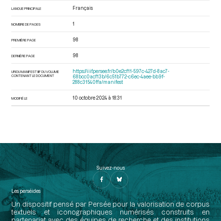
Français
LANGUE PRINCIPALE
1
NOMBRE DE PAGES
98
PREMIÈRE PAGE
98
DERNIÈRE PAGE
https://iiif.persee.fr/b0e2cf11-597c-427d-8ac7-
URI DU MANIFEST IIIF DU VOLUME
CONTENANT LE DOCUMENT
68bcc0acf13b/6c51b772-c6ec-4aee-bb9f-
288c31540ffa/manifest
10 octobre 2024 à 18:31
MODIFIÉ LE
Suivez-nous
Les perséides
Un dispositif pensé par Persée pour la valorisation de corpus
textuels et iconographiques numérisés construits en
partenariat avec des équipes de recherche et des institutions