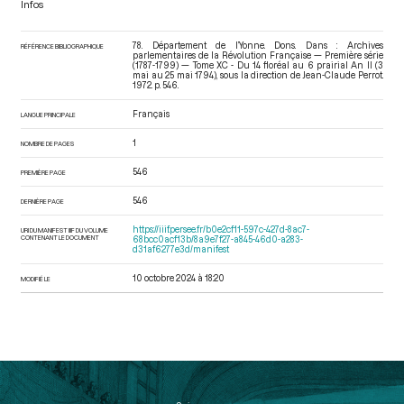
Infos
78. Département de l’Yonne. Dons. Dans : Archives
RÉFÉRENCE BIBLIOGRAPHIQUE
parlementaires de la Révolution Française — Première série
(1787-1799) — Tome XC - Du 14 floréal au 6 prairial An II (3
mai au 25 mai 1794)
, sous la direction de Jean-Claude Perrot.
1972. p. 546.
Français
LANGUE PRINCIPALE
1
NOMBRE DE PAGES
546
PREMIÈRE PAGE
546
DERNIÈRE PAGE
https://iiif.persee.fr/b0e2cf11-597c-427d-8ac7-
URI DU MANIFEST IIIF DU VOLUME
CONTENANT LE DOCUMENT
68bcc0acf13b/8a9e7f27-a845-46d0-a283-
d31af6277e3d/manifest
10 octobre 2024 à 18:20
MODIFIÉ LE