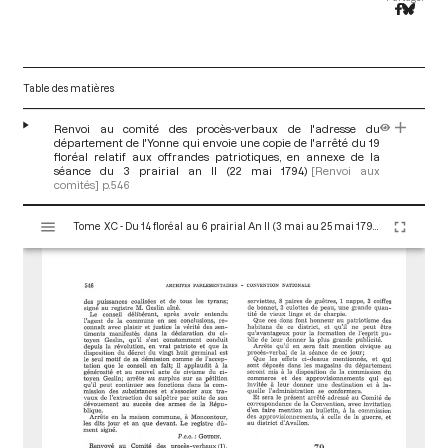
Table des matières
Renvoi au comité des procès-verbaux de l'adresse du
département de l'Yonne qui envoie une copie de l'arrêté du 19
floréal relatif aux offrandes patriotiques, en annexe de la
séance du 3 prairial an II (22 mai 1794)
[Renvoi aux
comités]
p.546
V
Tome XC - Du 14 floréal au 6 prairial An II (3 mai au 25 mai 1794)
i
s
u
a
l
i
s
e
u
r
M
i