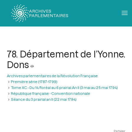
ARCHIVES
PARLEMENTAIRES
Fil
d'Ariane
78. Département de l’Yonne.
Dons
Archives parlementaires de la Révolution Française
Première série (1787-1799)
Tome XC - Du 14 floréal au 6 prairial An II (3 mai au 25 mai 1794)
République française - Convention nationale
Séance du 3 prairial an II (22 mai 1794)
Partager