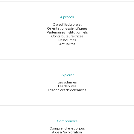
Menu
du
pied
À propos
de
page
Objectifs du projet
Orientations scientifiques
Partenaires institutionnels
Contributeurs-trices
Ressources
Actualités
Explorer
Les volumes
Les députés
Les cahiers de doléances
Comprendre
Comprendre le corpus
Aide à l'exploration