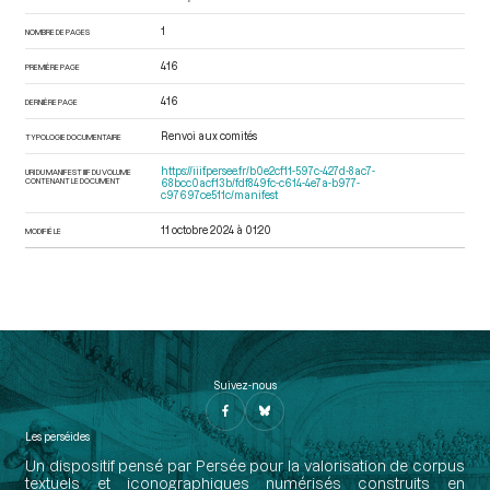
1
NOMBRE DE PAGES
416
PREMIÈRE PAGE
416
DERNIÈRE PAGE
Renvoi aux comités
TYPOLOGIE DOCUMENTAIRE
https://iiif.persee.fr/b0e2cf11-597c-427d-8ac7-
URI DU MANIFEST IIIF DU VOLUME
CONTENANT LE DOCUMENT
68bcc0acf13b/fdf849fc-c614-4e7a-b977-
c97697ce511c/manifest
11 octobre 2024 à 01:20
MODIFIÉ LE
Suivez-nous
Les perséides
Un dispositif pensé par Persée pour la valorisation de corpus
textuels et iconographiques numérisés construits en