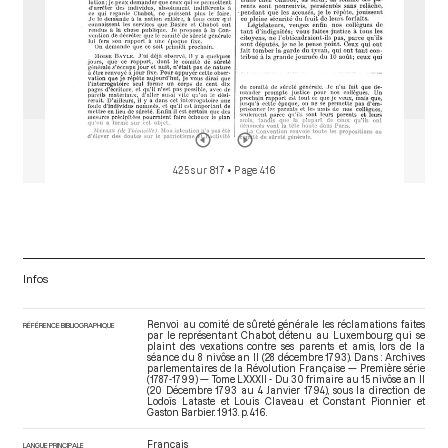
425 sur 817
• Page 416
Infos
Renvoi au comité de sûreté générale les réclamations faites
RÉFÉRENCE BIBLIOGRAPHIQUE
par le représentant Chabot, détenu au Luxembourg, qui se
plaint des vexations contre ses parents et amis, lors de la
séance du 8 nivôse an II (28 décembre 1793). Dans : Archives
parlementaires de la Révolution Française — Première série
(1787-1799) — Tome LXXXII - Du 30 frimaire au 15 nivôse an II
(20 Décembre 1793 au 4 Janvier 1794)
, sous la direction de
Lodoïs Lataste et Louis Claveau et Constant Pionnier et
Gaston Barbier. 1913. p. 416.
Français
LANGUE PRINCIPALE