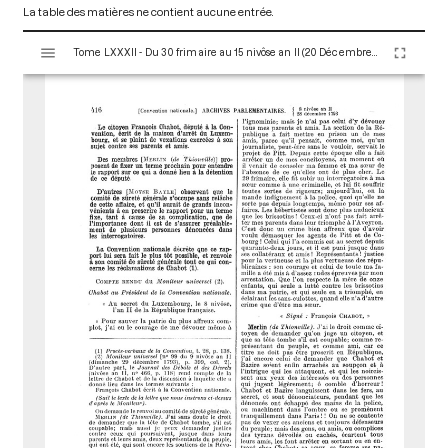
La table des matières ne contient aucune entrée.
V
Tome LXXXII - Du 30 frimaire au 15 nivôse an II (20 Décembre 1793 au 4 Janvier 1794)
i
s
u
a
l
i
s
e
u
r
M
i
r
a
d
o
r