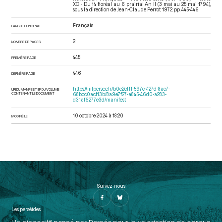
XC - Du 14 floréal au 6 prairial An II (3 mai au 25 mai 1794)
,
sous la direction de Jean-Claude Perrot. 1972. pp. 445-446.
Français
LANGUE PRINCIPALE
2
NOMBRE DE PAGES
445
PREMIÈRE PAGE
446
DERNIÈRE PAGE
https://iiif.persee.fr/b0e2cf11-597c-427d-8ac7-
URI DU MANIFEST IIIF DU VOLUME
CONTENANT LE DOCUMENT
68bcc0acf13b/8a9e7f27-a845-46d0-a283-
d31af6277e3d/manifest
10 octobre 2024 à 18:20
MODIFIÉ LE
Suivez-nous
Les perséides