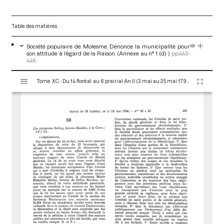
Table des matières
Société populaire de Molesme. Dénonce la municipalité pour
son attitude à l’égard de la Raison. (Annexe au n° 1 (d) )
pp.445-
446
V
Tome XC - Du 14 floréal au 6 prairial An II (3 mai au 25 mai 1794)
i
s
u
a
l
i
s
e
u
r
M
i
r
a
d