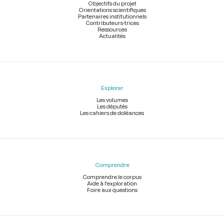
page
Objectifs du projet
Orientations scientifiques
Partenaires institutionnels
Contributeurs-trices
Ressources
Actualités
Explorer
Les volumes
Les députés
Les cahiers de doléances
Comprendre
Comprendre le corpus
Aide à l'exploration
Foire aux questions