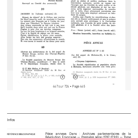
o
r
447 sur 724
• Page 445
Infos
Pièce annexe. Dans : Archives parlementaires de la
RÉFÉRENCE BIBLIOGRAPHIQUE
Révolution Française — Première série (1787-1799) — Tome