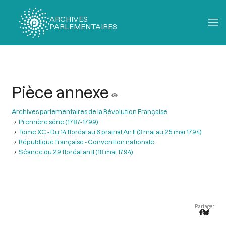
ARCHIVES
PARLEMENTAIRES
Fil
d'Ariane
Pièce annexe
Archives parlementaires de la Révolution Française
Première série (1787-1799)
Tome XC - Du 14 floréal au 6 prairial An II (3 mai au 25 mai 1794)
République française - Convention nationale
Séance du 29 floréal an II (18 mai 1794)
Partager