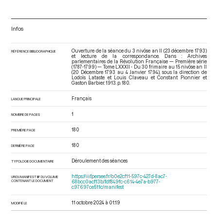
Infos
Ouverture de la séance du 3 nivôse an II (23 décembre 1793)
RÉFÉRENCE BIBLIOGRAPHIQUE
et lecture de la correspondance. Dans : Archives
parlementaires de la Révolution Française — Première série
(1787-1799) — Tome LXXXII - Du 30 frimaire au 15 nivôse an II
(20 Décembre 1793 au 4 Janvier 1794)
, sous la direction de
Lodoïs Lataste et Louis Claveau et Constant Pionnier et
Gaston Barbier. 1913. p. 180.
Français
LANGUE PRINCIPALE
1
NOMBRE DE PAGES
180
PREMIÈRE PAGE
180
DERNIÈRE PAGE
Déroulement des séances
TYPOLOGIE DOCUMENTAIRE
https://iiif.persee.fr/b0e2cf11-597c-427d-8ac7-
URI DU MANIFEST IIIF DU VOLUME
CONTENANT LE DOCUMENT
68bcc0acf13b/fdf849fc-c614-4e7a-b977-
c97697ce511c/manifest
11 octobre 2024 à 01:19
MODIFIÉ LE