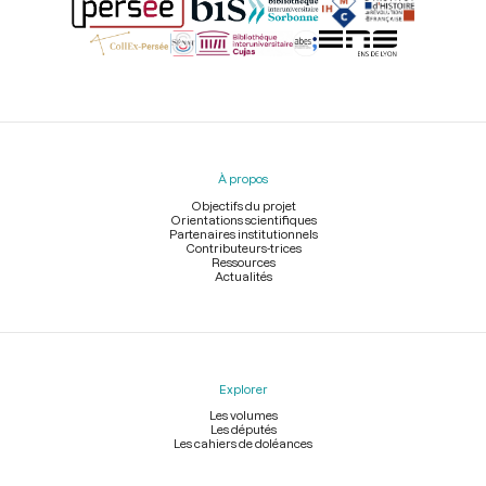
Menu
du
pied
À propos
de
page
Objectifs du projet
Orientations scientifiques
Partenaires institutionnels
Contributeurs-trices
Ressources
Actualités
Explorer
Les volumes
Les députés
Les cahiers de doléances