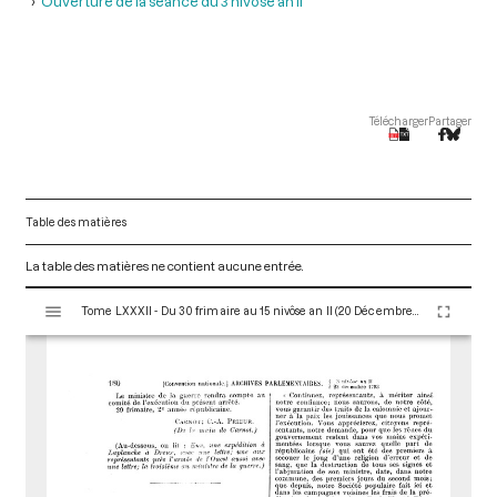
Ouverture de la séance du 3 nivôse an II
Télécharger
Partager
Table des matières
La table des matières ne contient aucune entrée.
V
Tome LXXXII - Du 30 frimaire au 15 nivôse an II (20 Décembre 1793 au 4 Janvier 1794)
i
s
u
a
l
i
s
e
u