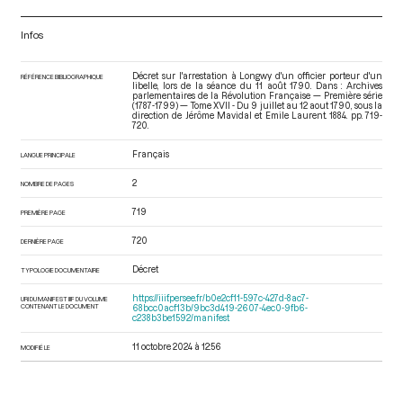
Infos
Décret sur l'arrestation à Longwy d'un officier porteur d'un
RÉFÉRENCE BIBLIOGRAPHIQUE
libelle, lors de la séance du 11 août 1790. Dans : Archives
parlementaires de la Révolution Française — Première série
(1787-1799) — Tome XVII - Du 9 juillet au 12 aout 1790
, sous la
direction de Jérôme Mavidal et Emile Laurent. 1884. pp. 719-
720.
Français
LANGUE PRINCIPALE
2
NOMBRE DE PAGES
719
PREMIÈRE PAGE
720
DERNIÈRE PAGE
Décret
TYPOLOGIE DOCUMENTAIRE
https://iiif.persee.fr/b0e2cf11-597c-427d-8ac7-
URI DU MANIFEST IIIF DU VOLUME
CONTENANT LE DOCUMENT
68bcc0acf13b/9bc3d419-2607-4ec0-9fb6-
c238b3be1592/manifest
11 octobre 2024 à 12:56
MODIFIÉ LE