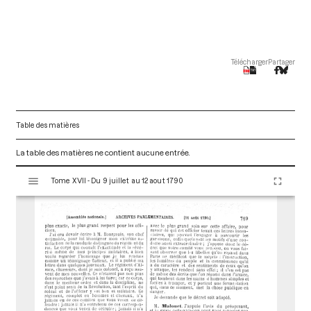
Télécharger
Partager
Table des matières
La table des matières ne contient aucune entrée.
V
Tome XVII - Du 9 juillet au 12 aout 1790
i
s
u
a
l
i
s
e
u
r