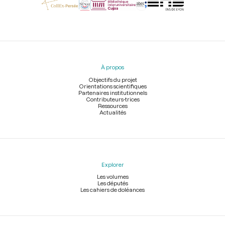
Menu
du
pied
À propos
de
page
Objectifs du projet
Orientations scientifiques
Partenaires institutionnels
Contributeurs-trices
Ressources
Actualités
Explorer
Les volumes
Les députés
Les cahiers de doléances