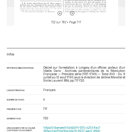
722 sur 782
• Page 717
Infos
Décret sur l'arrestation, à Longwy, d'un officier porteur d'un
RÉFÉRENCE BIBLIOGRAPHIQUE
libelle. Dans : Archives parlementaires de la Révolution
Française — Première série (1787-1799) — Tome XVII - Du 9
juillet au 12 aout 1790
, sous la direction de Jérôme Mavidal et
Emile Laurent. 1884. pp. 717-720.
Français
LANGUE PRINCIPALE
4
NOMBRE DE PAGES
717
PREMIÈRE PAGE
720
DERNIÈRE PAGE
https://iiif.persee.fr/b0e2cf11-597c-427d-8ac7-
URI DU MANIFEST IIIF DU VOLUME
CONTENANT LE DOCUMENT
68bcc0acf13b/9bc3d419-2607-4ec0-9fb6-