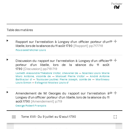
Partager
Table des matières
Rapport sur l'arrestation à Longwy d'un officier porteur d'un
libelle, lors de la séance du 11 août 1790
[Rapport]
pp.717-718
Rousselet Michel Louis
Discussion du rapport sur l'arrestation à Longwy d'un officier
porteur d'un libelle, lors de la séance du 11 août
1790
[Discussion]
pp.718-719
Lameth Alexandre Théodore Victor, chevalier de
Noailles Louis Marie
Marc Antoine, vicomte de
Malouet Pierre Victor
André Antoine
Balthazar d'
Toulouse-Lautrec Pierre Joseph, comte de
Martineau
Louis Simon
Estagniol Nicolas Louis d'
Amendement de M. Georges du rapport sur l'arrestation à
Longwy d'un officier porteur d'un libelle, lors de la séance du 11
août 1790
[Amendement]
p.719
George Robert François
V
Décret sur l'arrestation à Longwy d'un officier porteur d'un
Tome XVII - Du 9 juillet au 12 aout 1790
i
libelle, lors de la séance du 11 août 1790
[Décret]
pp.719-720
s