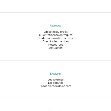
Menu
du
pied
À propos
de
page
Objectifs du projet
Orientations scientifiques
Partenaires institutionnels
Contributeurs-trices
Ressources
Actualités
Explorer
Les volumes
Les députés
Les cahiers de doléances