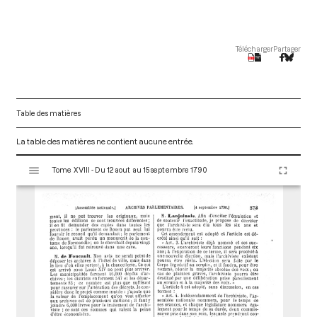
Télécharger
Partager
Table des matières
La table des matières ne contient aucune entrée.
V
Tome XVIII - Du 12 aout au 15 septembre 1790
i
s
u
a
l
i
s
e
u
r
M