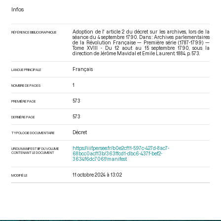
Infos
Adoption de l' article 2 du décret sur les archives, lors de la
RÉFÉRENCE BIBLIOGRAPHIQUE
séance du 4 septembre 1790. Dans : Archives parlementaires
de la Révolution Française — Première série (1787-1799) —
Tome XVIII - Du 12 aout au 15 septembre 1790
, sous la
direction de Jérôme Mavidal et Emile Laurent. 1884. p. 573.
Français
LANGUE PRINCIPALE
1
NOMBRE DE PAGES
573
PREMIÈRE PAGE
573
DERNIÈRE PAGE
Décret
TYPOLOGIE DOCUMENTAIRE
https://iiif.persee.fr/b0e2cf11-597c-427d-8ac7-
URI DU MANIFEST IIIF DU VOLUME
CONTENANT LE DOCUMENT
68bcc0acf13b/363ffcd1-dbc6-437f-bef2-
3634f6dc706f/manifest
11 octobre 2024 à 13:02
MODIFIÉ LE