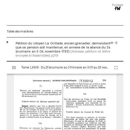
Partager
Table des matières
Pétition du citoyen La Grillade, ancien grenadier, demandant
que sa pension soit maintenue, en annexe de la séance du 24
brumaire an II (14 novembre 1793)
[Adresse, pétition et lettre
envoyée à l’Assemblée]
p.219
V
Tome LXXIX - Du 21 brumaire au 3 frimaire an II (11 au 23 novembre 1793)
i
s
u
a
l
i
s
e
u
r
M