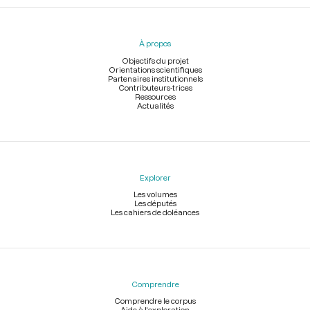
Menu
du
pied
À propos
de
page
Objectifs du projet
Orientations scientifiques
Partenaires institutionnels
Contributeurs-trices
Ressources
Actualités
Explorer
Les volumes
Les députés
Les cahiers de doléances
Comprendre
Comprendre le corpus
Aide à l'exploration