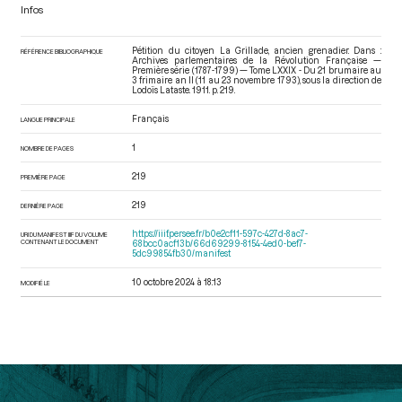
Infos
Pétition du citoyen La Grillade, ancien grenadier. Dans :
RÉFÉRENCE BIBLIOGRAPHIQUE
Archives parlementaires de la Révolution Française —
Première série (1787-1799) — Tome LXXIX - Du 21 brumaire au
3 frimaire an II (11 au 23 novembre 1793)
, sous la direction de
Lodoïs Lataste. 1911. p. 219.
Français
LANGUE PRINCIPALE
1
NOMBRE DE PAGES
219
PREMIÈRE PAGE
219
DERNIÈRE PAGE
https://iiif.persee.fr/b0e2cf11-597c-427d-8ac7-
URI DU MANIFEST IIIF DU VOLUME
CONTENANT LE DOCUMENT
68bcc0acf13b/66d69299-8154-4ed0-bef7-
5dc99854fb30/manifest
10 octobre 2024 à 18:13
MODIFIÉ LE