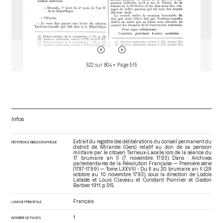
522 sur 804
• Page 515
Infos
Extrait du registre des délibérations du conseil permanent du
RÉFÉRENCE BIBLIOGRAPHIQUE
district de Mirande (Gers) relatif au don de sa pension
militaire par le citoyen Tarrieux-Lasalle, lors de la séance du
17 brumaire an II (7 novembre 1793). Dans : Archives
parlementaires de la Révolution Française — Première série
(1787-1799) — Tome LXXVIII - Du 8 au 20 brumaire an II (29
octobre au 10 novembre 1793)
, sous la direction de Lodoïs
Lataste et Louis Claveau et Constant Pionnier et Gaston
Barbier. 1911. p. 515.
Français
LANGUE PRINCIPALE
1
NOMBRE DE PAGES