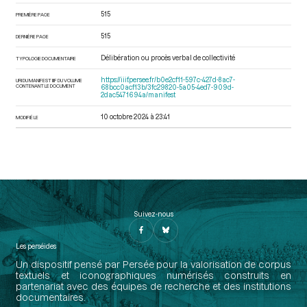
515
PREMIÈRE PAGE
515
DERNIÈRE PAGE
Délibération ou procès verbal de collectivité
TYPOLOGIE DOCUMENTAIRE
https://iiif.persee.fr/b0e2cf11-597c-427d-8ac7-
URI DU MANIFEST IIIF DU VOLUME
CONTENANT LE DOCUMENT
68bcc0acf13b/3fc29820-5a05-4ed7-909d-
2dac5471694a/manifest
10 octobre 2024 à 23:41
MODIFIÉ LE
Suivez-nous
Les perséides
Un dispositif pensé par Persée pour la valorisation de corpus
textuels et iconographiques numérisés construits en
partenariat avec des équipes de recherche et des institutions
documentaires.