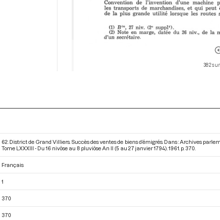
382 sur
62. District de Grand Villiers. Succès des ventes de biens d’émigrés. Dans : Archives par
Tome LXXXIII - Du 16 nivôse au 8 pluviôse An II (5 au 27 janvier 1794)
. 1961. p. 370.
Français
1
370
370