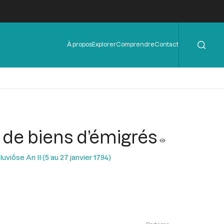
Rechercher
Menu
À propos
Explorer
Comprendre
Contact
de
l'en-
tête
s de biens d’émigrés
uviôse An II (5 au 27 janvier 1794)