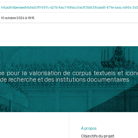
https://iiif.persee.fr/b0e2cf11-597c-427d-8ac7-68bcc0acf13b/d3944ed5-671e-4a4c-b964-
10 octobre 2024 à 18:15
ée pour la valorisation de corpus textuels et ic
de recherche et des institutions documentaires.
À propos
Objectifs du projet