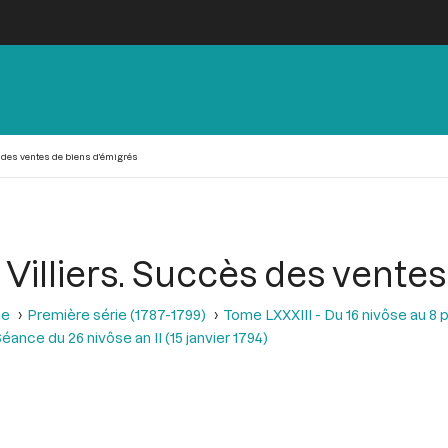
s des ventes de biens d’émigrés
d Villiers. Succès des vente
se
Première série (1787-1799)
Tome LXXXIII - Du 16 nivôse au 8 pl
éance du 26 nivôse an II (15 janvier 1794)