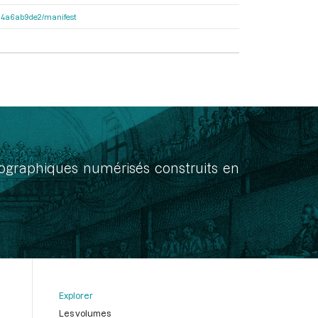
3404a6ab9de2/manifest
onographiques numérisés construits en
Explorer
Les volumes