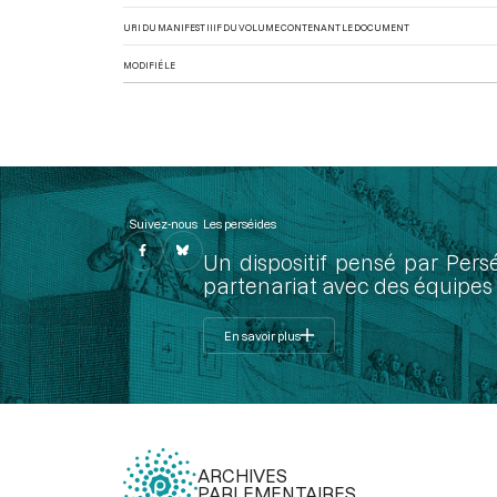
URI DU MANIFEST IIIF DU VOLUME CONTENANT LE DOCUMENT
MODIFIÉ LE
Suivez-nous
Les perséides
Un dispositif pensé par Pers
partenariat avec des équipes 
En savoir plus
ARCHIVES
PARLEMENTAIRES