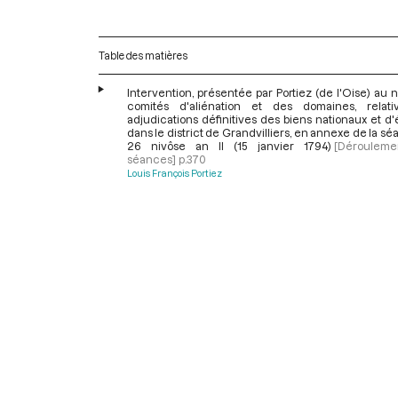
Table des matières
Intervention, présentée par Portiez (de l'Oise) au
comités d'aliénation et des domaines, relat
adjudications définitives des biens nationaux et d
dans le district de Grandvilliers, en annexe de la s
26 nivôse an II (15 janvier 1794)
[Déroulem
séances]
p.370
Louis François Portiez