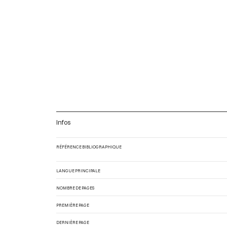
Infos
RÉFÉRENCE BIBLIOGRAPHIQUE
LANGUE PRINCIPALE
NOMBRE DE PAGES
PREMIÈRE PAGE
DERNIÈRE PAGE