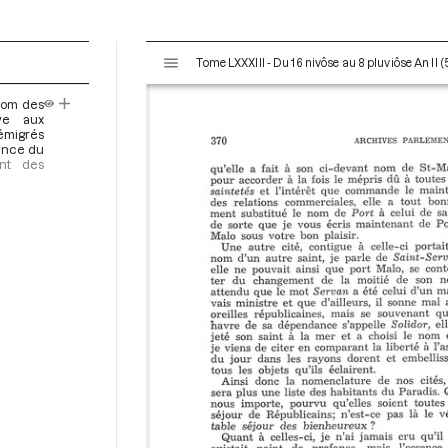
V
Tome LXXXIII - Du 16 nivôse au 8 pluviôse An II (
i
s
 nom des
u
ive aux
a
'émigrés
éance du
l
ent des
i
s
e
u
r
M
i
r
a
d
o
r