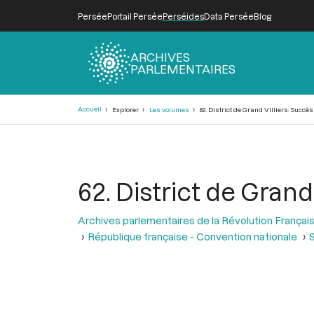
Persée
Portail Persée
Perséides
Data Persée
Blog
ARCHIVES
PARLEMENTAIRES
Fil
Accueil
Explorer
Les volumes
62. District de Grand Villiers. Succè
d'Ariane
62. District de Gran
Archives parlementaires de la Révolution Françai
République française - Convention nationale
S