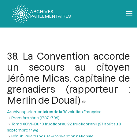
ARCHIVES
PARLEMENTAIRES
Fil
d'Ariane
38. La Convention accorde
un secours au citoyen
Jérôme Micas, capitaine de
grenadiers (rapporteur :
Merlin de Douai)
Archives parlementaires de la Révolution Française
Première série (1787-1799)
Tome XCVI - Du 10 fructidor au 22 fructidor an II (27 août au 8
septembre 1794)
République française - Convention nationale