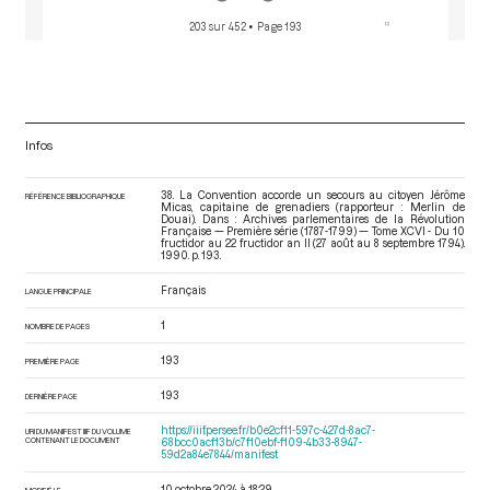
203 sur 452
• Page 193
Infos
38. La Convention accorde un secours au citoyen Jérôme
RÉFÉRENCE BIBLIOGRAPHIQUE
Micas, capitaine de grenadiers (rapporteur : Merlin de
Douai). Dans : Archives parlementaires de la Révolution
Française — Première série (1787-1799) — Tome XCVI - Du 10
fructidor au 22 fructidor an II (27 août au 8 septembre 1794)
.
1990. p. 193.
Français
LANGUE PRINCIPALE
1
NOMBRE DE PAGES
193
PREMIÈRE PAGE
193
DERNIÈRE PAGE
https://iiif.persee.fr/b0e2cf11-597c-427d-8ac7-
URI DU MANIFEST IIIF DU VOLUME
CONTENANT LE DOCUMENT
68bcc0acf13b/c7f10ebf-f109-4b33-8947-
59d2a84e7844/manifest
10 octobre 2024 à 18:29
MODIFIÉ LE