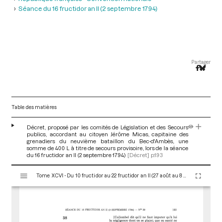
Séance du 16 fructidor an II (2 septembre 1794)
Partager
Table des matières
Décret, proposé par les comités de Législation et des Secours
publics, accordant au citoyen Jérôme Micas, capitaine des
grenadiers du neuvième bataillon du Bec-d'Ambès, une
somme de 400 L à titre de secours provisoire, lors de la séance
du 16 fructidor an II (2 septembre 1794)
[Décret]
p.193
V
Tome XCVI - Du 10 fructidor au 22 fructidor an II (27 août au 8 septembre 1794)
i
s
u
a
l