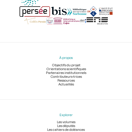
Menu
du
pied
À propos
de
page
Objectifs du projet
Orientations scientifiques
Partenaires institutionnels
Contributeurs-trices
Ressources
Actualités
Explorer
Les volumes
Les députés
Les cahiers de doléances