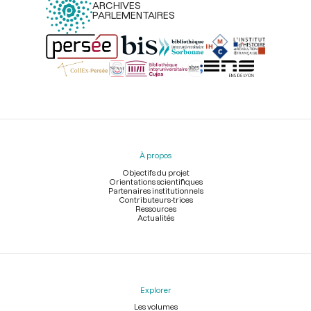
ARCHIVES
PARLEMENTAIRES
Menu
du
pied
À propos
de
page
Objectifs du projet
Orientations scientifiques
Partenaires institutionnels
Contributeurs-trices
Ressources
Actualités
Explorer
Les volumes