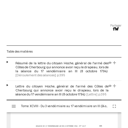
Partager
Table des matières
Résumé de la lettre du citoyen Hoche, général de l'armé des
Côtes de Cherbourg qui annonce avoir reçu le drapeau, lors de
la séance du 17 vendémiaire an III (8 octobre 1794)
[Déroulement des séances]
p.395
Lettre du citoyen Hoche, général de l'armé des Côtes de
Cherbourg qui annonce avoir reçu le drapeau, lors de la
séance du 17 vendémiaire an III (8 octobre 1794)
[Lettre]
p.395
V
Tome XCVIII - Du 3 vendémiaire au 17 vendémiaire an III (24 septembre au 8 octobre 1794)
i
s
u
a