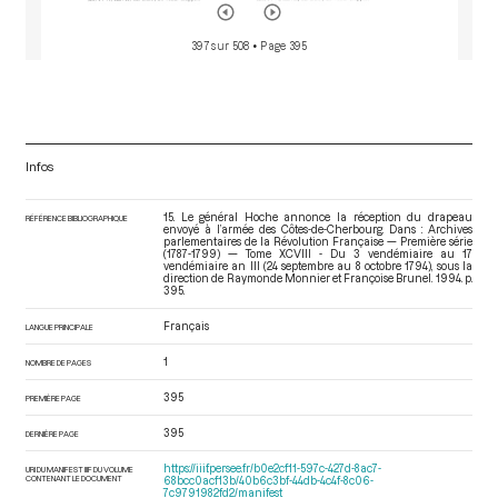
397 sur 508
• Page 395
Infos
15. Le général Hoche annonce la réception du drapeau
RÉFÉRENCE BIBLIOGRAPHIQUE
envoyé à l’armée des Côtes-de-Cherbourg. Dans : Archives
parlementaires de la Révolution Française — Première série
(1787-1799) — Tome XCVIII - Du 3 vendémiaire au 17
vendémiaire an III (24 septembre au 8 octobre 1794)
, sous la
direction de Raymonde Monnier et Françoise Brunel. 1994. p.
395.
Français
LANGUE PRINCIPALE
1
NOMBRE DE PAGES
395
PREMIÈRE PAGE
395
DERNIÈRE PAGE
https://iiif.persee.fr/b0e2cf11-597c-427d-8ac7-
URI DU MANIFEST IIIF DU VOLUME
CONTENANT LE DOCUMENT
68bcc0acf13b/40b6c3bf-44db-4c4f-8c06-
7c9791982fd2/manifest